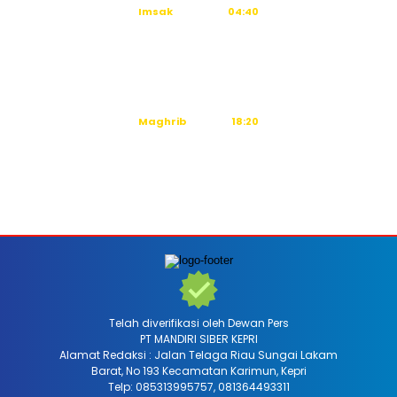
Imsak
04:40
Subuh
04:50
Dzuhur
12:16
Ashar
15:36
Maghrib
18:20
Isya
19:31
Tidak ada waktu sholat berikutnya hari ini.
Sumber: Kemenag
Telah diverifikasi oleh Dewan Pers
PT MANDIRI SIBER KEPRI
Alamat Redaksi : Jalan Telaga Riau Sungai Lakam
Barat, No 193 Kecamatan Karimun, Kepri
Telp: 085313995757, 081364493311