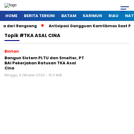
HOME
BERITA TERKINI
BATAM
KARIMUN
RIAU
NAT
angsang
Antisipasi Gangguan Kamtibmas Saat Pemadaman Lis
Topik
#TKA ASAL CINA
Bintan
Bangun Sistem PLTU dan Smelter, PT
BAI Pekerjakan Ratusan TKA Asal
Cina
Minggu, 4 Oktober 2020 - 15:11 WIB