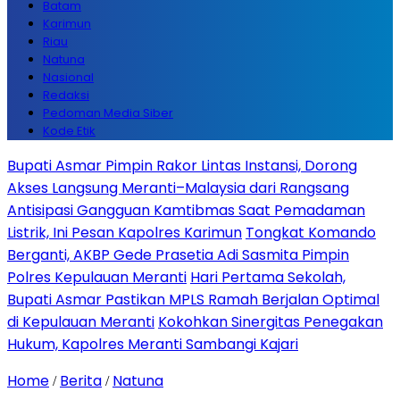
Batam
Karimun
Riau
Natuna
Nasional
Redaksi
Pedoman Media Siber
Kode Etik
Bupati Asmar Pimpin Rakor Lintas Instansi, Dorong
Akses Langsung Meranti–Malaysia dari Rangsang
Antisipasi Gangguan Kamtibmas Saat Pemadaman
Listrik, Ini Pesan Kapolres Karimun
Tongkat Komando
Berganti, AKBP Gede Prasetia Adi Sasmita Pimpin
Polres Kepulauan Meranti
Hari Pertama Sekolah,
Bupati Asmar Pastikan MPLS Ramah Berjalan Optimal
di Kepulauan Meranti
Kokohkan Sinergitas Penegakan
Hukum, Kapolres Meranti Sambangi Kajari
Home
Berita
Natuna
/
/