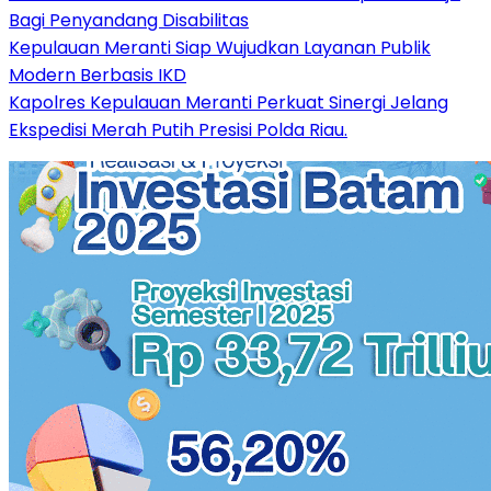
Bagi Penyandang Disabilitas
Kepulauan Meranti Siap Wujudkan Layanan Publik
Modern Berbasis IKD
Kapolres Kepulauan Meranti Perkuat Sinergi Jelang
Ekspedisi Merah Putih Presisi Polda Riau.