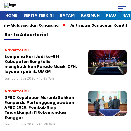
HOME
BERITA TERKINI
BATAM
KARIMUN
RIAU
NAT
sia dari Rangsang
Antisipasi Gangguan Kamtibmas Saat Pem
Berita
Advertorial
Advertorial
Sempena Hari Jadi ke-514
Kabupaten Bengkalis
menghadirkan Parade Musik, CFN,
layanan publik, UMKM
Jumat, 31 Juli 2026 - 10:25 WIB
Advertorial
DPRD Kepulauan Meranti Sahkan
Ranperda Pertanggungjawaban
APBD 2025, Pemkab Siap
Tindaklanjuti 11 Rekomendasi
Banggar
Jumat, 31 Juli 2026 - 08:48 WIB