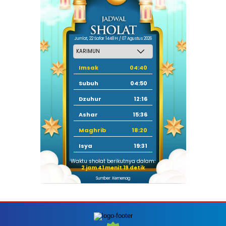
Jum'at, 22 Safar 1448 H / 07 Agustus 2026
Imsak
04:40
Subuh
04:50
Dzuhur
12:16
Ashar
15:36
Maghrib
18:20
Isya
19:31
Waktu sholat berikutnya dalam:
2 jam 41 menit 17 detik
Sumber: Kemenag