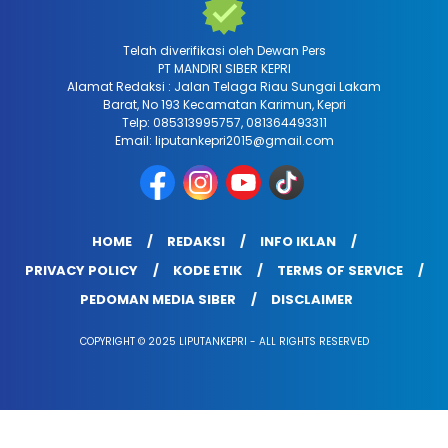
Telah diverifikasi oleh Dewan Pers
PT MANDIRI SIBER KEPRI
Alamat Redaksi : Jalan Telaga Riau Sungai Lakam
Barat, No 193 Kecamatan Karimun, Kepri
Telp: 085313995757, 081364493311
Email: liputankepri2015@gmail.com
HOME
REDAKSI
INFO IKLAN
PRIVACY POLICY
KODE ETIK
TERMS OF SERVICE
PEDOMAN MEDIA SIBER
DISCLAIMER
COPYRIGHT © 2025 LIPUTANKEPRI - ALL RIGHTS RESERVED