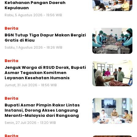
Ketahanan Pangan Daerah
Kepulauan
Rabu, 5 Agustus 2026 - 19:56 WIB
Berita
BGN Tutup Tiga Dapur Makan Bergizi
Gratis di Riau
Sabtu, 1 Agustus 2026 - 18:26 WIB
Berita
Jenguk Warga di RSUD Dorak, Bupati
Asmar Tegaskan Komitmen
Layanan Kesehatan Humanis
Jumat, 31 Juli 2026 - 18:56 WIB
Berita
Bupati Asmar Pimpin Rakor Lintas
Instansi, Dorong Akses Langsung
Meranti–Malaysia dari Rangsang
Senin, 27 Juli 2026 - 13:20 WIB
Berita