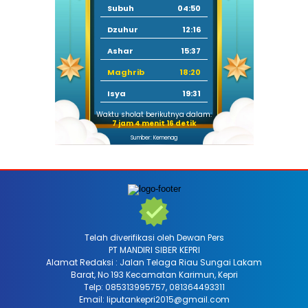
Subuh
04:50
Dzuhur
12:16
Ashar
15:37
Maghrib
18:20
Isya
19:31
Waktu sholat berikutnya dalam:
7 jam 4 menit 14 detik
Sumber: Kemenag
Telah diverifikasi oleh Dewan Pers
PT MANDIRI SIBER KEPRI
Alamat Redaksi : Jalan Telaga Riau Sungai Lakam
Barat, No 193 Kecamatan Karimun, Kepri
Telp: 085313995757, 081364493311
Email: liputankepri2015@gmail.com