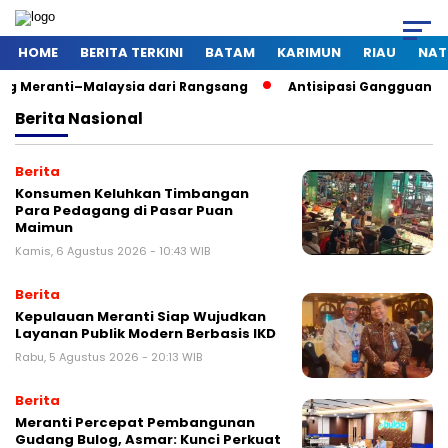
HOME
BERITA TERKINI
BATAM
KARIMUN
RIAU
NAT
–Malaysia dari Rangsang
Antisipasi Gangguan Kamtibmas Sa
Berita
Nasional
Berita
Konsumen Keluhkan Timbangan
Para Pedagang di Pasar Puan
Maimun
Kamis, 6 Agustus 2026 - 10:43 WIB
Berita
Kepulauan Meranti Siap Wujudkan
Layanan Publik Modern Berbasis IKD
Rabu, 5 Agustus 2026 - 20:13 WIB
Berita
Meranti Percepat Pembangunan
Gudang Bulog, Asmar: Kunci Perkuat