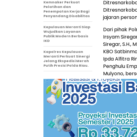
Ditresnarkoba
Kemnaker Perkuat
Pelatihan dan
Ditresnarkoba,
Penempatan Kerja Bagi
Penyandang Disabilitas
jajaran person
Kepulauan Meranti Siap
Dari pihak Pol
Wujudkan Layanan
Irsyam Sirega
Publik Modern Berbasis
IKD
Siregar, S.H.,
KBO Satbinmas
Kapolres Kepulauan
Meranti Perkuat Sinergi
Ipda Alfitra R
Jelang Ekspedisi Merah
Penghulu Emp
Putih Presisi Polda Riau.
Mulyono, be
yang menjabat
dan perangka
Rangkaian pen
Kampung Empa
bincang-binca
Empang Pand
Dalam forum di