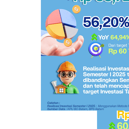
mendalam meng
(Pemerintah 
respons masy