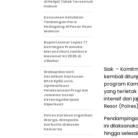
di Pelipit Tidak Tersentuh
Hukum
Konsumen Keluhkan
Timbangan Para
Pedagang di Pasar Puan
Maimun
Bupati Asmar Lepas 77
Kontingen Pramuka
Meranti Ikuti Jambore
Nasional XII 2026 di
Cibubur
Siak – Komit
Wabup Meranti
kembali ditun
Serahkan Santunan
BPJS Rp52 Juta,
program Kam
Optimalisasi
Pelaksanaan Program
yang terletak
Jaminan Sosial
intensif dari 
Ketenagakerjaan
Diperkuat
Resor (Polres)
Polres Karimun Ingatkan
Pendampingan
Warga, Waspada
Karhutla di Musim
ini dilaksanak
Kemarau
hingga selesai