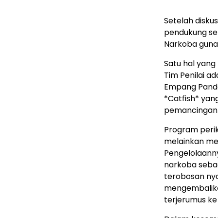
Setelah disku
pendukung se
Narkoba guna 
Satu hal yang
Tim Penilai a
Empang Panda
*Catfish* yan
pemancingan 
Program perik
melainkan memi
Pengelolaann
narkoba sebaga
terobosan ny
mengembalika
terjerumus ke