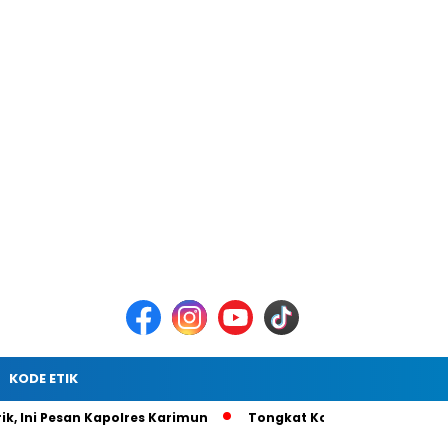
KODE ETIK
n Kapolres Karimun
Tongkat Komando Berganti, AKBP Gede P