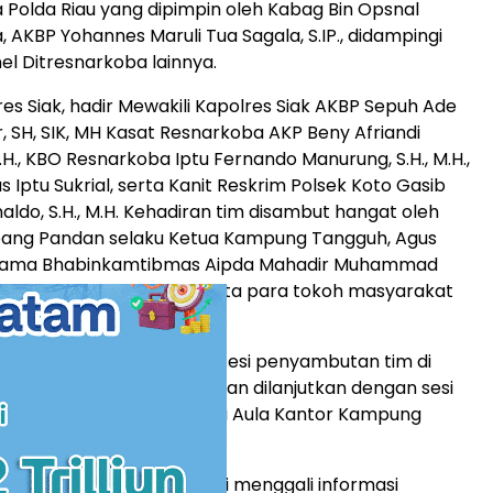
 Polda Riau yang dipimpin oleh Kabag Bin Opsnal
 AKBP Yohannes Maruli Tua Sagala, S.IP., didampingi
el Ditresnarkoba lainnya.
res Siak, hadir Mewakili Kapolres Siak AKBP Sepuh Ade
r, SH, SIK, MH Kasat Resnarkoba AKP Beny Afriandi
 M.H., KBO Resnarkoba Iptu Fernando Manurung, S.H., M.H.,
 Iptu Sukrial, serta Kanit Reskrim Polsek Koto Gasib
inaldo, S.H., M.H. Kehadiran tim disambut hangat oleh
ang Pandan selaku Ketua Kampung Tangguh, Agus
rsama Bhabinkamtibmas Aipda Mahadir Muhammad
 sebagai Wakil Ketua, serta para tokoh masyarakat
t kampung.
ilaian diawali dengan prosesi penyambutan tim di
ng Pandan, yang kemudian dilanjutkan dengan sesi
ng dan diskusi interaktif di Aula Kantor Kampung
an.
skusi tersebut, tim penilai menggali informasi