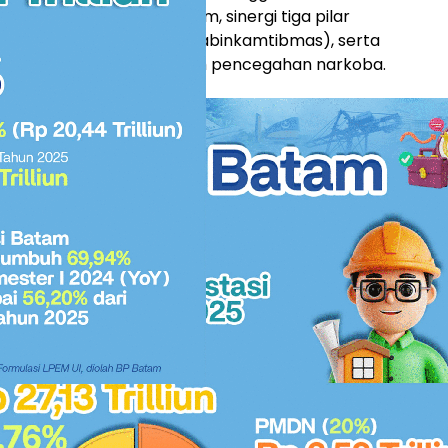
enai efektivitas program, sinergi tiga pilar
Kampung, Babinsa, dan Bhabinkamtibmas), serta
arakat terhadap program pencegahan narkoba.