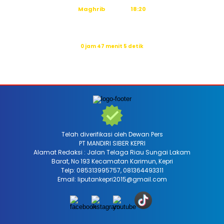
Maghrib
18:20
Isya
19:31
Waktu sholat berikutnya dalam:
0 jam 47 menit 4 detik
Sumber: Kemenag
Telah diverifikasi oleh Dewan Pers
PT MANDIRI SIBER KEPRI
Alamat Redaksi : Jalan Telaga Riau Sungai Lakam
Barat, No 193 Kecamatan Karimun, Kepri
Telp: 085313995757, 081364493311
Email: liputankepri2015@gmail.com