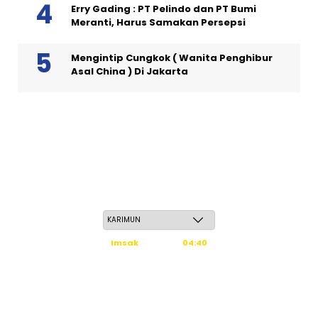
Erry Gading : PT Pelindo dan PT Bumi
Meranti, Harus Samakan Persepsi
Mengintip Cungkok ( Wanita Penghibur
Asal China ) Di Jakarta
Jum'at, 22 Safar 1448 H / 07 Agustus 2026
Imsak
04:40
Subuh
04:50
Dzuhur
12:16
Ashar
15:36