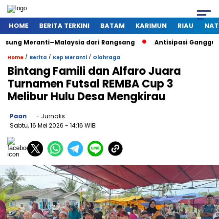
HOME
BERITA TERKINI
BATAM
KARIMUN
RIAU
NAT
anti–Malaysia dari Rangsang
Antisipasi Gangguan Kamtibma
/
/
/
Home
Berita
Kep Meranti
Olahraga
Bintang Famili dan Alfaro Juara
Turnamen Futsal REMBA Cup 3
Melibur Hulu Desa Mengkirau
Paan
- Jurnalis
Sabtu, 16 Mei 2026
- 14:16 WIB