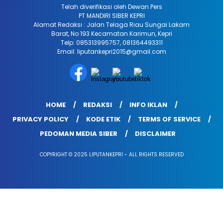
Telah diverifikasi oleh Dewan Pers
PT MANDIRI SIBER KEPRI
Alamat Redaksi : Jalan Telaga Riau Sungai Lakam
Barat, No 193 Kecamatan Karimun, Kepri
Telp: 085313995757, 081364493311
Email: liputankepri2015@gmail.com
HOME
REDAKSI
INFO IKLAN
PRIVACY POLICY
KODE ETIK
TERMS OF SERVICE
PEDOMAN MEDIA SIBER
DISCLAIMER
COPYRIGHT © 2025 LIPUTANKEPRI - ALL RIGHTS RESERVED