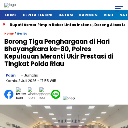
HOME
BERITA TERKINI
BATAM
KARIMUN
RIAU
NAT
Bupati Asmar Pimpin Rakor Lintas Instansi, Dorong Akses 
/
Home
Berita
Borong Tiga Penghargaan di Hari
Bhayangkara ke-80, Polres
Kepulauan Meranti Ukir Prestasi di
Tingkat Polda Riau
Paan
- Jurnalis
Kamis, 2 Juli 2026
- 17:55 WIB