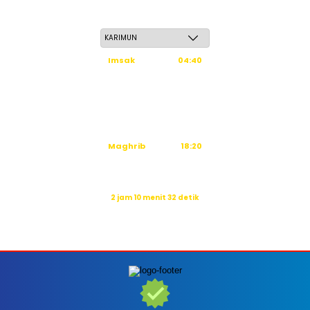
Jum'at, 22 Safar 1448 H / 07 Agustus 2026
Imsak
04:40
Subuh
04:50
Dzuhur
12:16
Ashar
15:36
Maghrib
18:20
Isya
19:31
Waktu sholat berikutnya dalam:
2 jam 10 menit 31 detik
Sumber: Kemenag