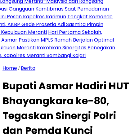
 Meranti–Malaysia dari Rangsang
ngguan Kamtibmas Saat Pemadaman
an Kapolres Karimun
Tongkat Komando
Gede Prasetia Adi Sasmita Pimpin
n Meranti
Hari Pertama Sekolah,
astikan MPLS Ramah Berjalan Optimal
ranti
Kokohkan Sinergitas Penegakan
 Meranti Sambangi Kajari
Home
Berita
/
Bupati Asmar Hadiri HUT
Bhayangkara ke-80,
Tegaskan Sinergi Polri
dan Pemda Kunci