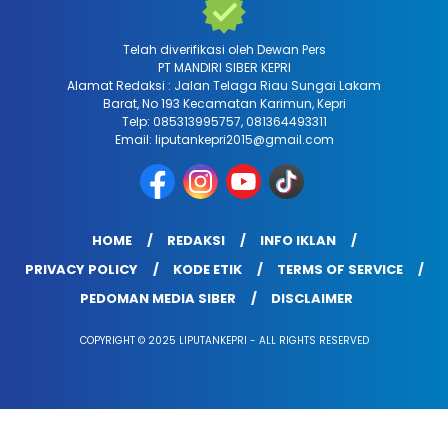
Telah diverifikasi oleh Dewan Pers
PT MANDIRI SIBER KEPRI
Alamat Redaksi : Jalan Telaga Riau Sungai Lakam
Barat, No 193 Kecamatan Karimun, Kepri
Telp: 085313995757, 081364493311
Email: liputankepri2015@gmail.com
HOME
REDAKSI
INFO IKLAN
PRIVACY POLICY
KODE ETIK
TERMS OF SERVICE
PEDOMAN MEDIA SIBER
DISCLAIMER
COPYRIGHT © 2025 LIPUTANKEPRI - ALL RIGHTS RESERVED