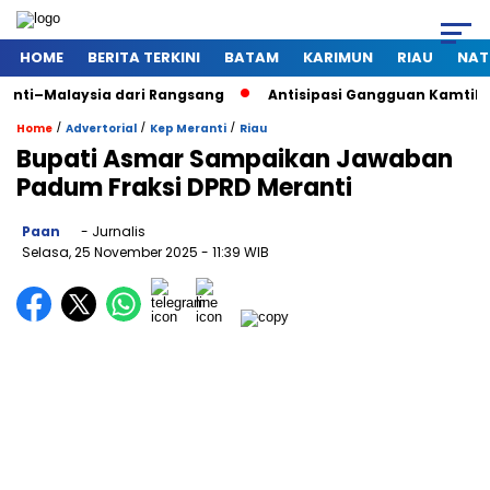
HOME
BERITA TERKINI
BATAM
KARIMUN
RIAU
NAT
sia dari Rangsang
Antisipasi Gangguan Kamtibmas Saat Pem
/
/
/
Home
Advertorial
Kep Meranti
Riau
Bupati Asmar Sampaikan Jawaban
Padum Fraksi DPRD Meranti
Paan
- Jurnalis
Selasa, 25 November 2025
- 11:39 WIB