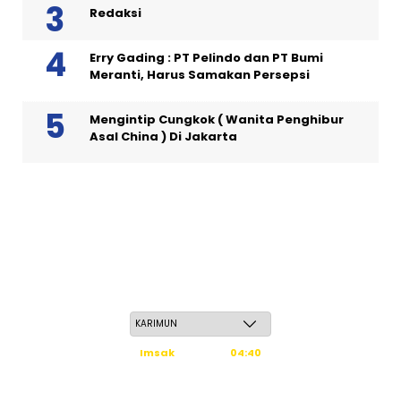
Redaksi
Erry Gading : PT Pelindo dan PT Bumi
Meranti, Harus Samakan Persepsi
Mengintip Cungkok ( Wanita Penghibur
Asal China ) Di Jakarta
Jum'at, 22 Safar 1448 H / 07 Agustus 2026
Imsak
04:40
Subuh
04:50