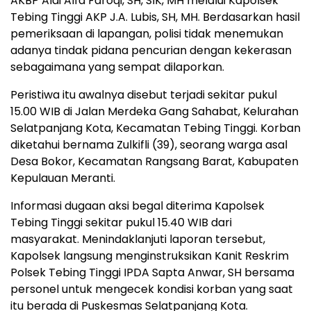
AKBP Aldi Alfa Faroqi, SH, SIK, MH melalui Kapolsek
Tebing Tinggi AKP J.A. Lubis, SH, MH. Berdasarkan hasil
pemeriksaan di lapangan, polisi tidak menemukan
adanya tindak pidana pencurian dengan kekerasan
sebagaimana yang sempat dilaporkan.
Peristiwa itu awalnya disebut terjadi sekitar pukul
15.00 WIB di Jalan Merdeka Gang Sahabat, Kelurahan
Selatpanjang Kota, Kecamatan Tebing Tinggi. Korban
diketahui bernama Zulkifli (39), seorang warga asal
Desa Bokor, Kecamatan Rangsang Barat, Kabupaten
Kepulauan Meranti.
Informasi dugaan aksi begal diterima Kapolsek
Tebing Tinggi sekitar pukul 15.40 WIB dari
masyarakat. Menindaklanjuti laporan tersebut,
Kapolsek langsung menginstruksikan Kanit Reskrim
Polsek Tebing Tinggi IPDA Sapta Anwar, SH bersama
personel untuk mengecek kondisi korban yang saat
itu berada di Puskesmas Selatpanjang Kota.