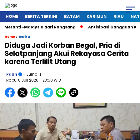
HOME
BERITA TERKINI
BATAM
KARIMUN
RIAU
NAT
eranti–Malaysia dari Rangsang
Antisipasi Gangguan Kamtibm
/
Home
Berita
Diduga Jadi Korban Begal, Pria di
Selatpanjang Akui Rekayasa Cerita
karena Terlilit Utang
Paan
- Jurnalis
Rabu, 8 Juli 2026
- 23:50 WIB