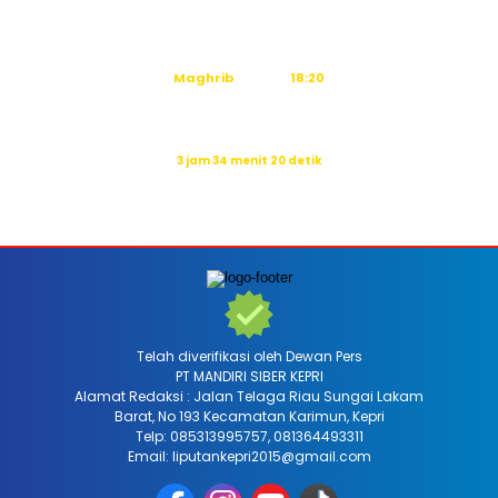
Dzuhur
12:16
Ashar
15:36
Maghrib
18:20
Isya
19:31
Waktu sholat berikutnya dalam:
3 jam 34 menit 18 detik
Sumber: Kemenag
Telah diverifikasi oleh Dewan Pers
PT MANDIRI SIBER KEPRI
Alamat Redaksi : Jalan Telaga Riau Sungai Lakam
Barat, No 193 Kecamatan Karimun, Kepri
Telp: 085313995757, 081364493311
Email: liputankepri2015@gmail.com