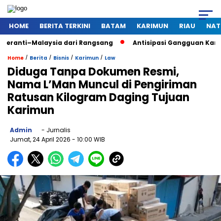
HOME
BERITA TERKINI
BATAM
KARIMUN
RIAU
NAT
laysia dari Rangsang
Antisipasi Gangguan Kamtibmas Saat 
/
/
/
/
Home
Berita
Bisnis
Karimun
Law
Diduga Tanpa Dokumen Resmi,
Nama L’Man Muncul di Pengiriman
Ratusan Kilogram Daging Tujuan
Karimun
Admin
- Jurnalis
Jumat, 24 April 2026
- 10:00 WIB