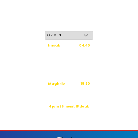
Kamis, 21 Safar 1448 H / 06 Agustus 2026
Imsak
04:40
Subuh
04:50
Dzuhur
12:16
Ashar
15:37
Maghrib
18:20
Isya
19:31
Waktu sholat berikutnya dalam:
4 jam 25 menit 17 detik
Sumber: Kemenag