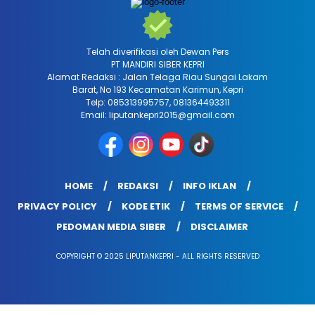
Telah diverifikasi oleh Dewan Pers
PT MANDIRI SIBER KEPRI
Alamat Redaksi : Jalan Telaga Riau Sungai Lakam
Barat, No 193 Kecamatan Karimun, Kepri
Telp: 085313995757, 081364493311
Email: liputankepri2015@gmail.com
HOME
REDAKSI
INFO IKLAN
PRIVACY POLICY
KODE ETIK
TERMS OF SERVICE
PEDOMAN MEDIA SIBER
DISCLAIMER
COPYRIGHT © 2025 LIPUTANKEPRI - ALL RIGHTS RESERVED