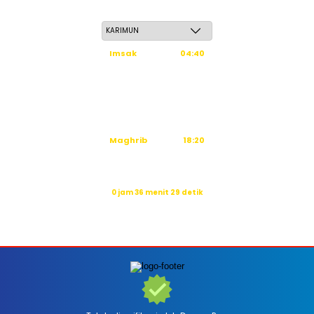
Sabtu, 23 Safar 1448 H / 08 Agustus 2026
Imsak
04:40
Subuh
04:50
Dzuhur
12:16
Ashar
15:36
Maghrib
18:20
Isya
19:31
Waktu sholat berikutnya dalam:
0 jam 36 menit 27 detik
Sumber: Kemenag