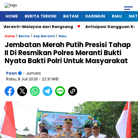
HOME
BERITA TERKINI
BATAM
KARIMUN
RIAU
NAT
alaysia dari Rangsang
Antisipasi Gangguan Kamtibmas Saat
/
/
/
Home
Berita
Kep Meranti
Riau
Jembatan Merah Putih Presisi Tahap
II Di Resmikan Polres Meranti Bukti
Nyata Bakti Polri Untuk Masyarakat
Paan
- Jurnalis
Rabu, 8 Juli 2026
- 22:31 WIB