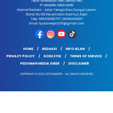
Telah diverifikasi oleh Dewan Pers
PT MANDIRI SIBER KEPRI
Alamat Redaksi : Jalan Telaga Riau Sungai Lakam
Barat, No 193 Kecamatan Karimun, Kepri
Telp: 085313995757, 081364493311
Email: liputankepri2015@gmail.com
HOME
REDAKSI
INFO IKLAN
PRIVACY POLICY
KODE ETIK
TERMS OF SERVICE
PEDOMAN MEDIA SIBER
DISCLAIMER
COPYRIGHT © 2025 LIPUTANKEPRI - ALL RIGHTS RESERVED