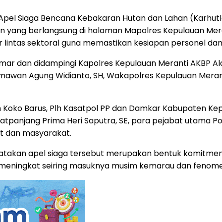
pel Siaga Bencana Kebakaran Hutan dan Lahan (Karhutla
tan yang berlangsung di halaman Mapolres Kepulauan Me
sur lintas sektoral guna memastikan kesiapan personel d
mar dan didampingi Kapolres Kepulauan Meranti AKBP Aldi A
Hermawan Agung Widianto, SH, Wakapolres Kepulauan Meran
h Koko Barus, Plh Kasatpol PP dan Damkar Kabupaten Kepu
latpanjang Prima Heri Saputra, SE, para pejabat utama P
at dan masyarakat.
engatakan apel siaga tersebut merupakan bentuk komi
meningkat seiring masuknya musim kemarau dan fenomen