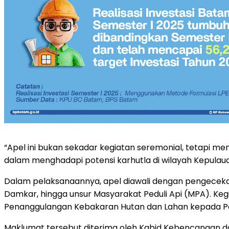
“Apel ini bukan sekadar kegiatan seremonial, tetapi me
dalam menghadapi potensi karhutla di wilayah Kepulauan 
Dalam pelaksanaannya, apel diawali dengan pengecekan 
Damkar, hingga unsur Masyarakat Peduli Api (MPA). Ke
Penanggulangan Kebakaran Hutan dan Lahan kepada P
Maklumat tersebut diterima oleh Kabid Kebencanaan da