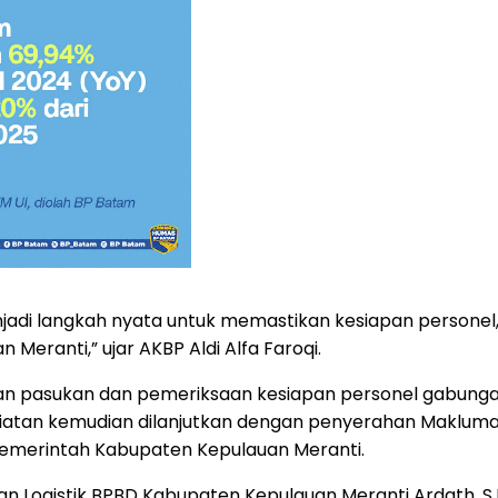
njadi langkah nyata untuk memastikan kesiapan personel, 
Meranti,” ujar AKBP Aldi Alfa Faroqi.
pasukan dan pemeriksaan kesiapan personel gabungan yang
giatan kemudian dilanjutkan dengan penyerahan Makluma
emerintah Kabupaten Kepulauan Meranti.
n Logistik BPBD Kabupaten Kepulauan Meranti Ardath, S.