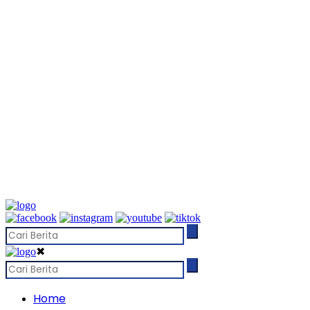
✖
Home