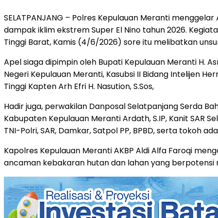
SELATPANJANG – Polres Kepulauan Meranti menggelar A
dampak iklim ekstrem Super El Nino tahun 2026. Kegia
Tinggi Barat, Kamis (4/6/2026) sore itu melibatkan un
Apel siaga dipimpin oleh Bupati Kepulauan Meranti H. As
Negeri Kepulauan Meranti, Kasubsi II Bidang Intelijen 
Tinggi Kapten Arh Efri H. Nasution, S.Sos,
Hadir juga, perwakilan Danposal Selatpanjang Serda Ba
Kabupaten Kepulauan Meranti Ardath, S.IP, Kanit SAR Se
TNI-Polri, SAR, Damkar, Satpol PP, BPBD, serta tokoh ad
Kapolres Kepulauan Meranti AKBP Aldi Alfa Faroqi m
ancaman kebakaran hutan dan lahan yang berpotensi 