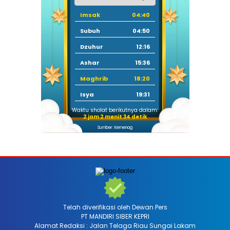
Imsak
04:40
Subuh
04:50
Dzuhur
12:16
Ashar
15:36
Maghrib
18:20
Isya
19:31
Waktu sholat berikutnya dalam:
2 jam 2 menit 32 detik
Sumber: Kemenag
Telah diverifikasi oleh Dewan Pers
PT MANDIRI SIBER KEPRI
Alamat Redaksi : Jalan Telaga Riau Sungai Lakam