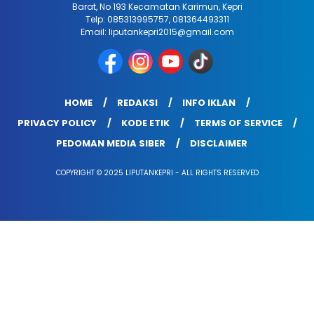
Barat, No 193 Kecamatan Karimun, Kepri
Telp: 085313995757, 081364493311
Email: liputankepri2015@gmail.com
HOME
REDAKSI
INFO IKLAN
PRIVACY POLICY
KODE ETIK
TERMS OF SERVICE
PEDOMAN MEDIA SIBER
DISCLAIMER
COPYRIGHT © 2025 LIPUTANKEPRI - ALL RIGHTS RESERVED