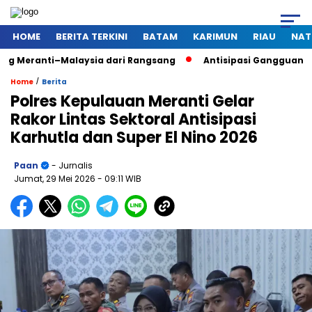
HOME
BERITA TERKINI
BATAM
KARIMUN
RIAU
NAT
eranti–Malaysia dari Rangsang
Antisipasi Gangguan Kamtib
/
Home
Berita
Polres Kepulauan Meranti Gelar
Rakor Lintas Sektoral Antisipasi
Karhutla dan Super El Nino 2026
Paan
- Jurnalis
Jumat, 29 Mei 2026
- 09:11 WIB