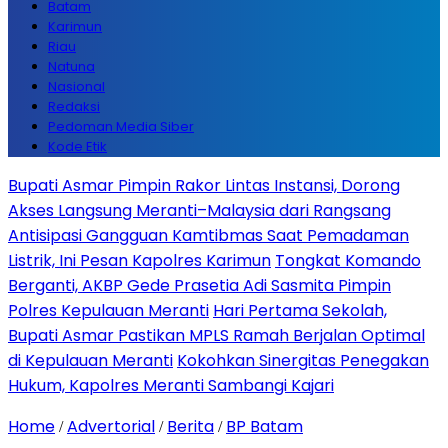
Batam
Karimun
Riau
Natuna
Nasional
Redaksi
Pedoman Media Siber
Kode Etik
Bupati Asmar Pimpin Rakor Lintas Instansi, Dorong
Akses Langsung Meranti–Malaysia dari Rangsang
Antisipasi Gangguan Kamtibmas Saat Pemadaman
Listrik, Ini Pesan Kapolres Karimun
Tongkat Komando
Berganti, AKBP Gede Prasetia Adi Sasmita Pimpin
Polres Kepulauan Meranti
Hari Pertama Sekolah,
Bupati Asmar Pastikan MPLS Ramah Berjalan Optimal
di Kepulauan Meranti
Kokohkan Sinergitas Penegakan
Hukum, Kapolres Meranti Sambangi Kajari
Home
Advertorial
Berita
BP Batam
/
/
/