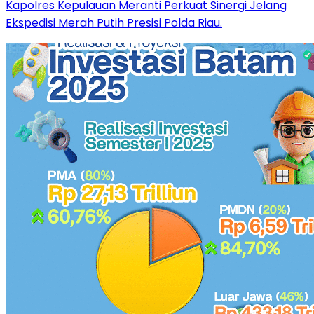
Kapolres Kepulauan Meranti Perkuat Sinergi Jelang
Ekspedisi Merah Putih Presisi Polda Riau.