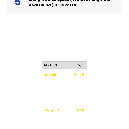
Asal China ) Di Jakarta
Jum'at, 22 Safar 1448 H / 07 Agustus 2026
Imsak
04:40
Subuh
04:50
Dzuhur
12:16
Ashar
15:36
Maghrib
18:20
Isya
19:31
Waktu sholat berikutnya dalam: