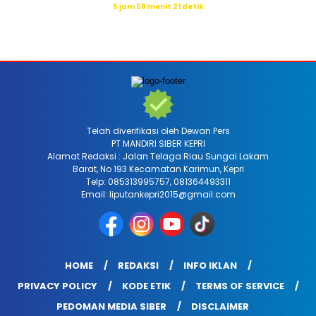
5 jam 58 menit 20 detik
Sumber: Kemenag
Telah diverifikasi oleh Dewan Pers
PT MANDIRI SIBER KEPRI
Alamat Redaksi : Jalan Telaga Riau Sungai Lakam
Barat, No 193 Kecamatan Karimun, Kepri
Telp: 085313995757, 081364493311
Email: liputankepri2015@gmail.com
HOME
REDAKSI
INFO IKLAN
PRIVACY POLICY
KODE ETIK
TERMS OF SERVICE
PEDOMAN MEDIA SIBER
DISCLAIMER