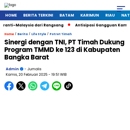
HOME
BERITA TERKINI
BATAM
KARIMUN
RIAU
NAT
laysia dari Rangsang
Antisipasi Gangguan Kamtibmas Saat P
/
/
/
Home
Berita
Life Style
Potret Timah
Sinergi dengan TNI, PT Timah Dukung
Program TMMD ke 123 di Kabupaten
Bangka Barat
Admin
- Jurnalis
Kamis, 20 Februari 2025
- 19:51 WIB