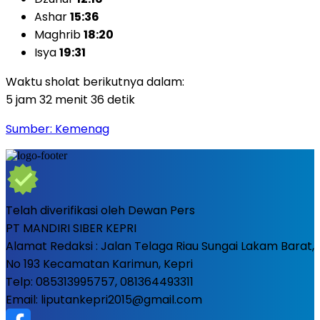
Ashar
15:36
Maghrib
18:20
Isya
19:31
Waktu sholat berikutnya dalam:
5 jam 32 menit 34 detik
Sumber: Kemenag
Telah diverifikasi oleh Dewan Pers
PT MANDIRI SIBER KEPRI
Alamat Redaksi : Jalan Telaga Riau Sungai Lakam Barat,
No 193 Kecamatan Karimun, Kepri
Telp: 085313995757, 081364493311
Email: liputankepri2015@gmail.com