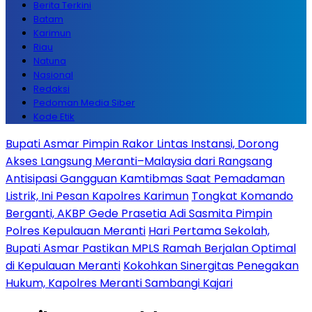
Berita Terkini
Batam
Karimun
Riau
Natuna
Nasional
Redaksi
Pedoman Media Siber
Kode Etik
Bupati Asmar Pimpin Rakor Lintas Instansi, Dorong
Akses Langsung Meranti–Malaysia dari Rangsang
Antisipasi Gangguan Kamtibmas Saat Pemadaman
Listrik, Ini Pesan Kapolres Karimun
Tongkat Komando
Berganti, AKBP Gede Prasetia Adi Sasmita Pimpin
Polres Kepulauan Meranti
Hari Pertama Sekolah,
Bupati Asmar Pastikan MPLS Ramah Berjalan Optimal
di Kepulauan Meranti
Kokohkan Sinergitas Penegakan
Hukum, Kapolres Meranti Sambangi Kajari