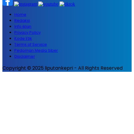
Home
Redaksi
Info iklan
Privacy Policy
Kode Etik
Terms of Service
Pedoman Media Siber
Disclaimer
Copyright © 2025 liputankepri - All Rights Reserved