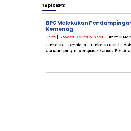
Topik
BPS
BPS Melakukan Pendampingan
Kemenag
Berita
|
Ekonomi
|
Karimun
|
Kepri
| Jumat, 13 Mare
Karimun – Kepala BPS Karimun Nurul Choi
pendampingan pengisian Sensus Pendud