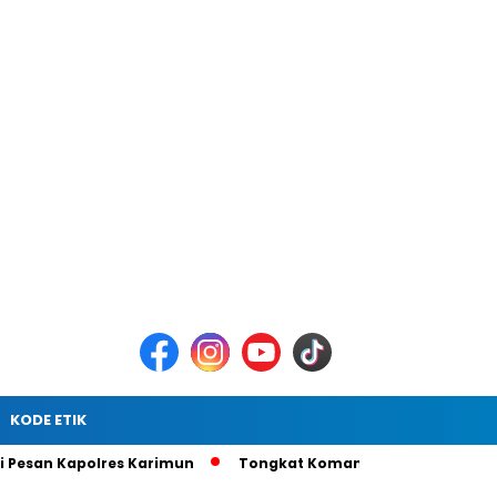
KODE ETIK
Kapolres Karimun
Tongkat Komando Berganti, AKBP Gede Pra