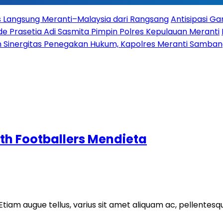
es Langsung Meranti–Malaysia dari Rangsang
Antisipasi G
 Prasetia Adi Sasmita Pimpin Polres Kepulauan Meranti
 Sinergitas Penegakan Hukum, Kapolres Meranti Sambangi
th Footballers Mendieta
Etiam augue tellus, varius sit amet aliquam ac, pellentesq