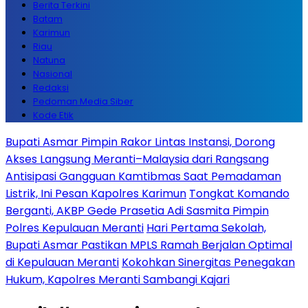
Berita Terkini
Batam
Karimun
Riau
Natuna
Nasional
Redaksi
Pedoman Media Siber
Kode Etik
Bupati Asmar Pimpin Rakor Lintas Instansi, Dorong
Akses Langsung Meranti–Malaysia dari Rangsang
Antisipasi Gangguan Kamtibmas Saat Pemadaman
Listrik, Ini Pesan Kapolres Karimun
Tongkat Komando
Berganti, AKBP Gede Prasetia Adi Sasmita Pimpin
Polres Kepulauan Meranti
Hari Pertama Sekolah,
Bupati Asmar Pastikan MPLS Ramah Berjalan Optimal
di Kepulauan Meranti
Kokohkan Sinergitas Penegakan
Hukum, Kapolres Meranti Sambangi Kajari