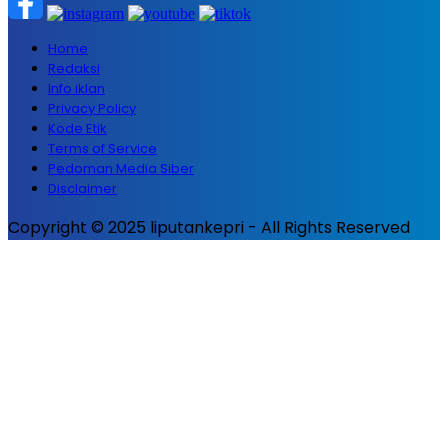
Home
Redaksi
Info iklan
Privacy Policy
Kode Etik
Terms of Service
Pedoman Media Siber
Disclaimer
Copyright © 2025 liputankepri - All Rights Reserved