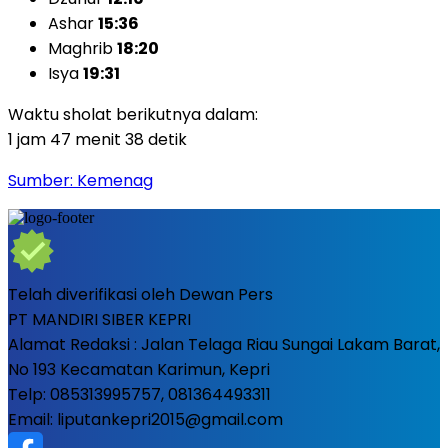
Ashar
15:36
Maghrib
18:20
Isya
19:31
Waktu sholat berikutnya dalam:
1 jam 47 menit 37 detik
Sumber: Kemenag
Telah diverifikasi oleh Dewan Pers
PT MANDIRI SIBER KEPRI
Alamat Redaksi : Jalan Telaga Riau Sungai Lakam Barat,
No 193 Kecamatan Karimun, Kepri
Telp: 085313995757, 081364493311
Email: liputankepri2015@gmail.com