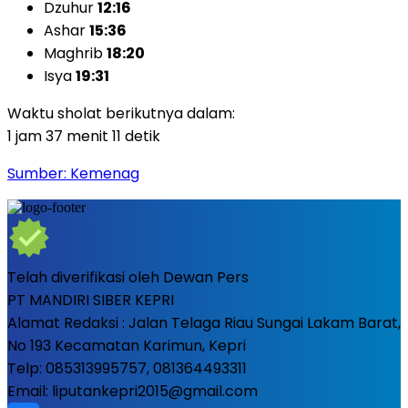
Dzuhur
12:16
Ashar
15:36
Maghrib
18:20
Isya
19:31
Waktu sholat berikutnya dalam:
1 jam 37 menit 10 detik
Sumber: Kemenag
Telah diverifikasi oleh Dewan Pers
PT MANDIRI SIBER KEPRI
Alamat Redaksi : Jalan Telaga Riau Sungai Lakam Barat,
No 193 Kecamatan Karimun, Kepri
Telp: 085313995757, 081364493311
Email: liputankepri2015@gmail.com