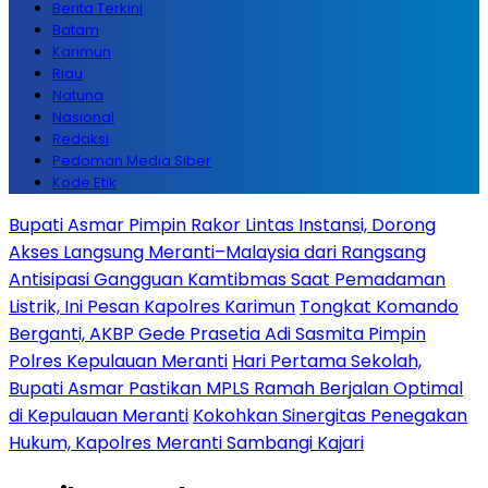
Berita Terkini
Batam
Karimun
Riau
Natuna
Nasional
Redaksi
Pedoman Media Siber
Kode Etik
Bupati Asmar Pimpin Rakor Lintas Instansi, Dorong
Akses Langsung Meranti–Malaysia dari Rangsang
Antisipasi Gangguan Kamtibmas Saat Pemadaman
Listrik, Ini Pesan Kapolres Karimun
Tongkat Komando
Berganti, AKBP Gede Prasetia Adi Sasmita Pimpin
Polres Kepulauan Meranti
Hari Pertama Sekolah,
Bupati Asmar Pastikan MPLS Ramah Berjalan Optimal
di Kepulauan Meranti
Kokohkan Sinergitas Penegakan
Hukum, Kapolres Meranti Sambangi Kajari