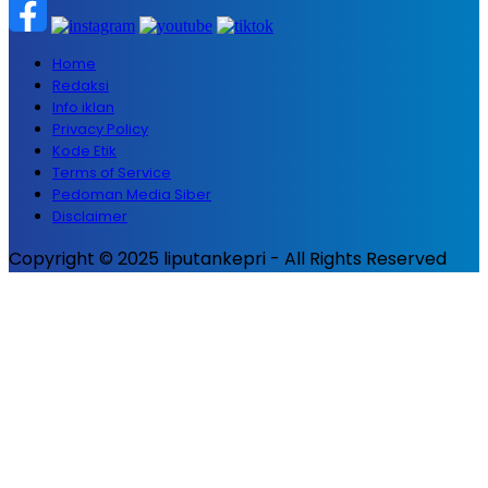
Home
Redaksi
Info iklan
Privacy Policy
Kode Etik
Terms of Service
Pedoman Media Siber
Disclaimer
Copyright © 2025 liputankepri - All Rights Reserved