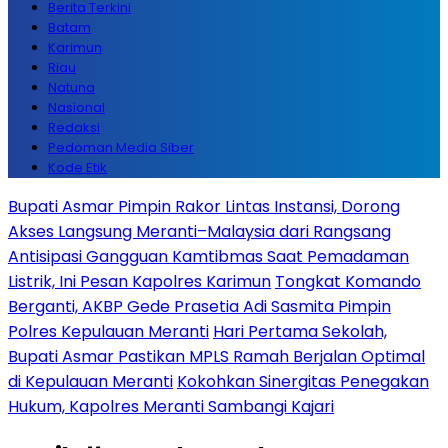
Berita Terkini
Batam
Karimun
Riau
Natuna
Nasional
Redaksi
Pedoman Media Siber
Kode Etik
Bupati Asmar Pimpin Rakor Lintas Instansi, Dorong
Akses Langsung Meranti–Malaysia dari Rangsang
Antisipasi Gangguan Kamtibmas Saat Pemadaman
Listrik, Ini Pesan Kapolres Karimun
Tongkat Komando
Berganti, AKBP Gede Prasetia Adi Sasmita Pimpin
Polres Kepulauan Meranti
Hari Pertama Sekolah,
Bupati Asmar Pastikan MPLS Ramah Berjalan Optimal
di Kepulauan Meranti
Kokohkan Sinergitas Penegakan
Hukum, Kapolres Meranti Sambangi Kajari