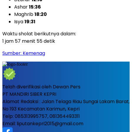
Ashar
15:36
Maghrib
18:20
Isya
19:31
Waktu sholat berikutnya dalam:
1 jam 57 menit 53 detik
Sumber: Kemenag
Telah diverifikasi oleh Dewan Pers
PT MANDIRI SIBER KEPRI
Alamat Redaksi : Jalan Telaga Riau Sungai Lakam Barat,
No 193 Kecamatan Karimun, Kepri
Telp: 085313995757, 081364493311
Email: liputankepri2015@gmail.com