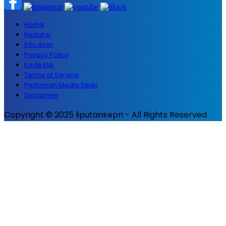
Home
Redaksi
Info iklan
Privacy Policy
Kode Etik
Terms of Service
Pedoman Media Siber
Disclaimer
Copyright © 2025 liputankepri - All Rights Reserved