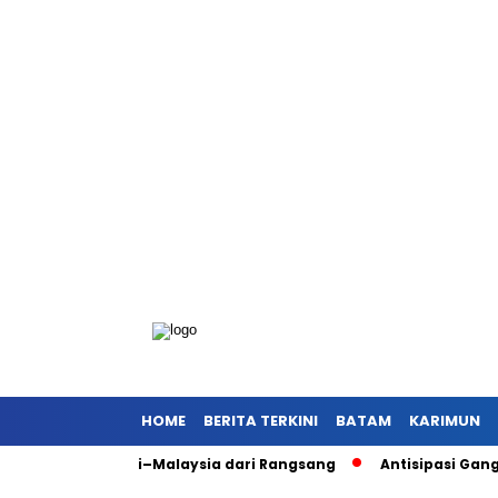
HOME
BERITA TERKINI
BATAM
KARIMUN
ung Meranti–Malaysia dari Rangsang
Antisipasi Gangguan K