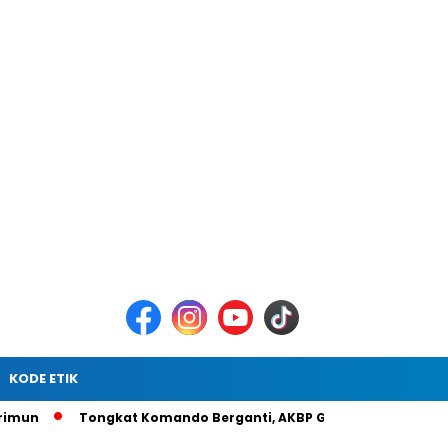
KODE ETIK
Tongkat Komando Berganti, AKBP Gede Prasetia Adi Sasmita 