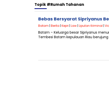
Topik
#Rumah Tahanan
Bebas Bersyarat Sipriyanus B
Batam
|
Berita
|
Kepri
|
Law
|
Liputan Kriminal
|
Vi
Batam – Keluarga besar Sipriyanus men
Tembesi Batam kepulauan Riau berujung ka