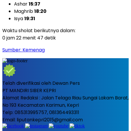
Ashar
15:37
Maghrib
18:20
Isya
19:31
Waktu sholat berikutnya dalam:
0 jam 22 menit 45 detik
Sumber: Kemenag
Telah diverifikasi oleh Dewan Pers
PT MANDIRI SIBER KEPRI
Alamat Redaksi : Jalan Telaga Riau Sungai Lakam Barat,
No 193 Kecamatan Karimun, Kepri
Telp: 085313995757, 081364493311
Email: liputankepri2015@gmail.com