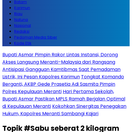
Batam
Karimun
Riau
Natuna
Nasional
Redaksi
Pedoman Media Siber
Kode Etik
Bupati Asmar Pimpin Rakor Lintas Instansi, Dorong
Akses Langsung Meranti–Malaysia dari Rangsang
Antisipasi Gangguan Kamtibmas Saat Pemadaman
Listrik, Ini Pesan Kapolres Karimun
Tongkat Komando
Berganti, AKBP Gede Prasetia Adi Sasmita Pimpin
Polres Kepulauan Meranti
Hari Pertama Sekolah,
Bupati Asmar Pastikan MPLS Ramah Berjalan Optimal
di Kepulauan Meranti
Kokohkan Sinergitas Penegakan
Hukum, Kapolres Meranti Sambangi Kajari
Topik
#Sabu seberat 2 kilogram