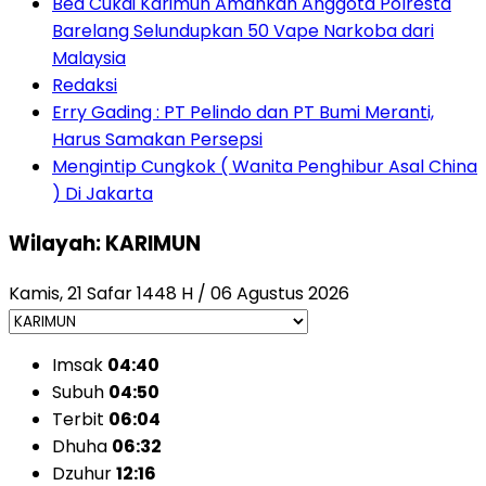
Bea Cukai Karimun Amankan Anggota Polresta
Barelang Selundupkan 50 Vape Narkoba dari
Malaysia
Redaksi
Erry Gading : PT Pelindo dan PT Bumi Meranti,
Harus Samakan Persepsi
Mengintip Cungkok ( Wanita Penghibur Asal China
) Di Jakarta
Wilayah: KARIMUN
Kamis, 21 Safar 1448 H / 06 Agustus 2026
Imsak
04:40
Subuh
04:50
Terbit
06:04
Dhuha
06:32
Dzuhur
12:16