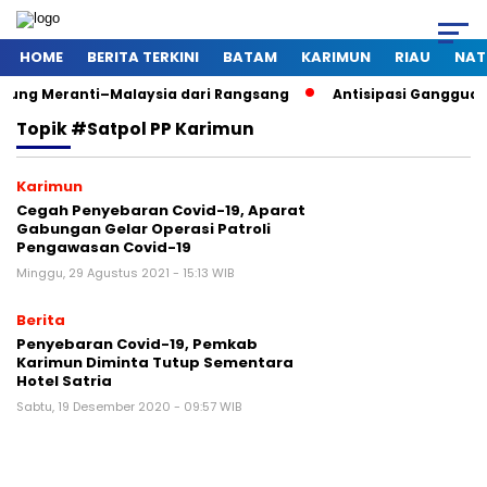
HOME
BERITA TERKINI
BATAM
KARIMUN
RIAU
NAT
anti–Malaysia dari Rangsang
Antisipasi Gangguan Kamtibmas
Topik
#Satpol PP Karimun
Karimun
Cegah Penyebaran Covid-19, Aparat
Gabungan Gelar Operasi Patroli
Pengawasan Covid-19
Minggu, 29 Agustus 2021 - 15:13 WIB
Berita
Penyebaran Covid-19, Pemkab
Karimun Diminta Tutup Sementara
Hotel Satria
Sabtu, 19 Desember 2020 - 09:57 WIB