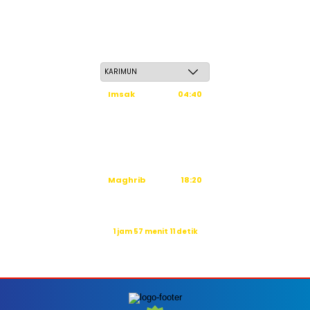
Jum'at, 22 Safar 1448 H / 07 Agustus 2026
Imsak
04:40
Subuh
04:50
Dzuhur
12:16
Ashar
15:36
Maghrib
18:20
Isya
19:31
Waktu sholat berikutnya dalam:
1 jam 57 menit 10 detik
Sumber: Kemenag