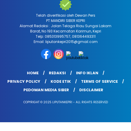
Telah diverifikasi oleh Dewan Pers
PT MANDIRI SIBER KEPRI
Alamat Redaksi : Jalan Telaga Riau Sungai Lakam
Barat, No 193 Kecamatan Karimun, Kepri
Telp: 085313995757, 081364493311
Email: liputankepri2015@gmail.com
HOME
REDAKSI
INFO IKLAN
PRIVACY POLICY
KODE ETIK
TERMS OF SERVICE
PEDOMAN MEDIA SIBER
DISCLAIMER
COPYRIGHT © 2025 LIPUTANKEPRI - ALL RIGHTS RESERVED