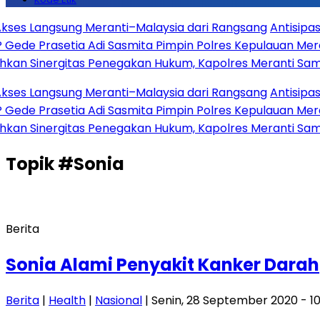
gsung Meranti–Malaysia dari Rangsang
Antisipasi Ganggua
etia Adi Sasmita Pimpin Polres Kepulauan Meranti
Hari 
gitas Penegakan Hukum, Kapolres Meranti Sambangi Kaja
gsung Meranti–Malaysia dari Rangsang
Antisipasi Ganggua
etia Adi Sasmita Pimpin Polres Kepulauan Meranti
Hari 
gitas Penegakan Hukum, Kapolres Meranti Sambangi Kaja
Topik
#Sonia
Berita
Sonia Alami Penyakit Kanker Darah
Berita
|
Health
|
Nasional
| Senin, 28 September 2020 - 1