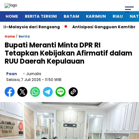
HOME
BERITA TERKINI
BATAM
KARIMUN
RIAU
NAT
a dari Rangsang
Antisipasi Gangguan Kamtibmas Saat Pemad
/
Home
Berita
Bupati Meranti Minta DPR RI
Tetapkan Kebijakan Afirmatif dalam
RUU Daerah Kepulauan
Paan
- Jurnalis
Selasa, 7 Juli 2026
- 11:50 WIB