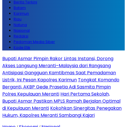
Berita Terkini
Batam
Karimun
Riau
Natuna
Nasional
Redaksi
Pedoman Media Siber
Kode Etik
Bupati Asmar Pimpin Rakor Lintas Instansi, Dorong
Akses Langsung Meranti–Malaysia dari Rangsang
Antisipasi Gangguan Kamtibmas Saat Pemadaman
Listrik, Ini Pesan Kapolres Karimun
Tongkat Komando
Berganti, AKBP Gede Prasetia Adi Sasmita Pimpin
Polres Kepulauan Meranti
Hari Pertama Sekolah,
Bupati Asmar Pastikan MPLS Ramah Berjalan Optimal
di Kepulauan Meranti
Kokohkan Sinergitas Penegakan
Hukum, Kapolres Meranti Sambangi Kajari
Home
Ekonomi
Nasional
/
/