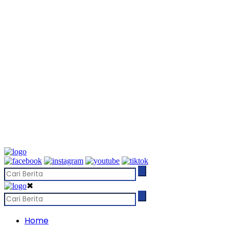
✖
Home