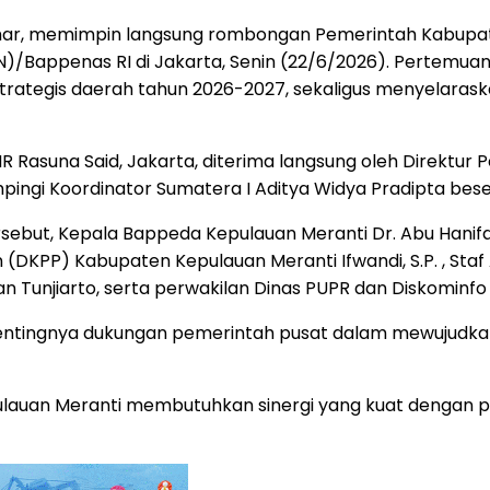
Asmar, memimpin langsung rombongan Pemerintah Kabupa
/Bappenas RI di Jakarta, Senin (22/6/2026). Pertemua
trategis daerah tahun 2026-2027, sekaligus menyelara
R Rasuna Said, Jakarta, diterima langsung oleh Direktu
idampingi Koordinator Sumatera I Aditya Widya Pradipta bese
sebut, Kepala Bappeda Kepulauan Meranti Dr. Abu Hani
 (DKPP) Kabupaten Kepulauan Meranti Ifwandi, S.P. , Staf
 Tunjiarto, serta perwakilan Dinas PUPR dan Diskominfo
entingnya dukungan pemerintah pusat dalam mewujudkan
lauan Meranti membutuhkan sinergi yang kuat dengan p