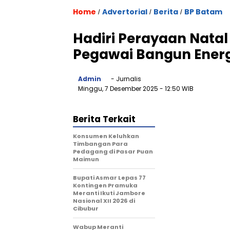
Home
Advertorial
Berita
BP Batam
/
/
/
Hadiri Perayaan Nata
Pegawai Bangun Energi
Admin
- Jurnalis
Minggu, 7 Desember 2025
- 12:50 WIB
Berita Terkait
Konsumen Keluhkan
Timbangan Para
Pedagang di Pasar Puan
Maimun
Bupati Asmar Lepas 77
Kontingen Pramuka
Meranti Ikuti Jambore
Nasional XII 2026 di
Cibubur
Wabup Meranti