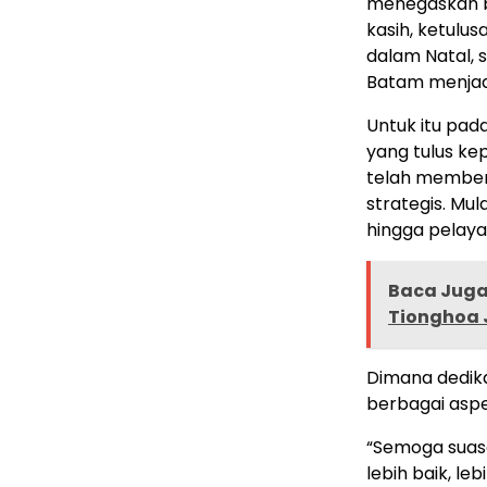
menegaskan b
kasih, ketulus
dalam Natal, 
Batam menjadi
Untuk itu pad
yang tulus ke
telah member
strategis. Mu
hingga pelaya
Baca Juga 
Tionghoa J
Dimana dedika
berbagai aspe
“Semoga suas
lebih baik, l