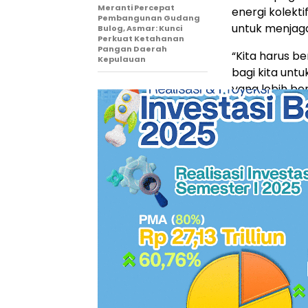
Meranti Percepat
energi kolekt
Pembangunan Gudang
untuk menjag
Bulog, Asmar: Kunci
Perkuat Ketahanan
Pangan Daerah
“Kita harus 
Kepulauan
bagi kita unt
yang lebih ber
kedepannya,”