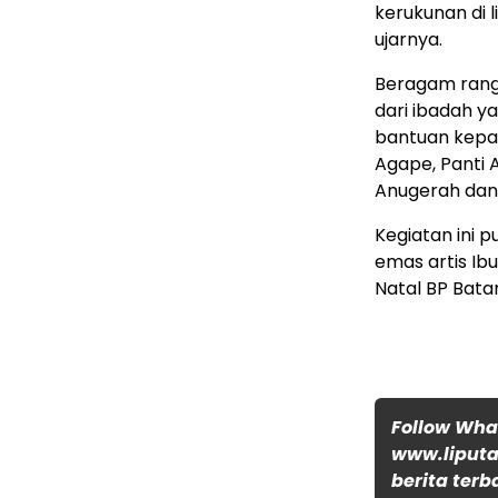
kerukunan di l
ujarnya.
Beragam rang
dari ibadah y
bantuan kepa
Agape, Panti 
Anugerah dan 
Kegiatan ini 
emas artis I
Natal BP Bata
Follow Wh
www.liputa
berita terb