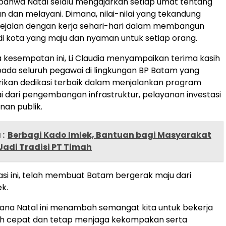
ahwa Natal selalu mengajarkan setiap umat tentang
an dan melayani. Dimana, nilai-nilai yang tekandung
sejalan dengan kerja sehari-hari dalam membangun
 kota yang maju dan nyaman untuk setiap orang.
a kesempatan ini, Li Claudia menyampaikan terima kasih
pada seluruh pegawai di lingkungan BP Batam yang
ikan dedikasi terbaik dalam menjalankan program
lai dari pengembangan infrastruktur, pelayanan investasi
nan publik.
:
Berbagi Kado Imlek, Bantuan bagi Masyarakat
adi Tradisi PT Timah
si ini, telah membuat Batam bergerak maju dari
k.
ana Natal ini menambah semangat kita untuk bekerja
ebih cepat dan tetap menjaga kekompakan serta