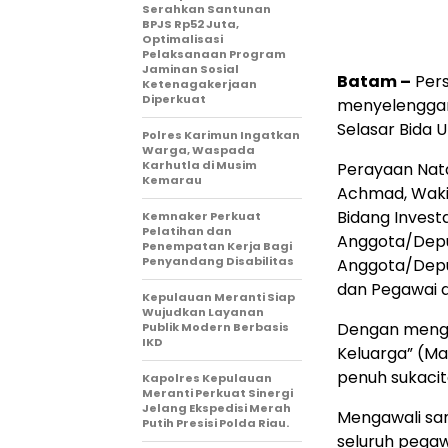
Serahkan Santunan
BPJS Rp52 Juta,
Optimalisasi
Pelaksanaan Program
Jaminan Sosial
Batam –
Pers
Ketenagakerjaan
Diperkuat
menyelenggara
Selasar Bida 
Polres Karimun Ingatkan
Warga, Waspada
Karhutla di Musim
Perayaan Natal
Kemarau
Achmad, Wakil
Bidang Invest
Kemnaker Perkuat
Pelatihan dan
Anggota/Deput
Penempatan Kerja Bagi
Penyandang Disabilitas
Anggota/Deput
dan Pegawai d
Kepulauan Meranti Siap
Wujudkan Layanan
Dengan menga
Publik Modern Berbasis
IKD
Keluarga” (Mat
penuh sukaci
Kapolres Kepulauan
Meranti Perkuat Sinergi
Jelang Ekspedisi Merah
Mengawali s
Putih Presisi Polda Riau.
seluruh pega