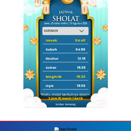
Senin, 25 Safar 1448 H / 10 Agustus 2026
Imsak
04:40
Subuh
04:50
Dzuhur
12:15
Ashar
15:35
Maghrib
18:20
Isya
19:30
Waktu sholat berikutnya dalam:
2 jam 15 menit 0 detik
Sumber: Kemenag