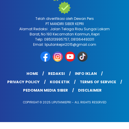
Telah diverifikasi oleh Dewan Pers
PT MANDIRI SIBER KEPRI
Alamat Redaksi : Jalan Telaga Riau Sungai Lakam
Barat, No 193 Kecamatan Karimun, Kepri
Telp: 085313995757, 081364493311
Email: liputankepri2015@gmail.com
HOME
REDAKSI
INFO IKLAN
PRIVACY POLICY
KODE ETIK
TERMS OF SERVICE
PEDOMAN MEDIA SIBER
DISCLAIMER
COPYRIGHT © 2025 LIPUTANKEPRI - ALL RIGHTS RESERVED