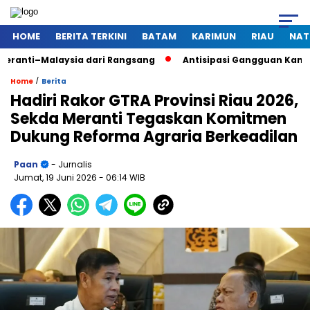
HOME
BERITA TERKINI
BATAM
KARIMUN
RIAU
NAT
aysia dari Rangsang
Antisipasi Gangguan Kamtibmas Saat P
/
Home
Berita
Hadiri Rakor GTRA Provinsi Riau 2026,
Sekda Meranti Tegaskan Komitmen
Dukung Reforma Agraria Berkeadilan
Paan
- Jurnalis
Jumat, 19 Juni 2026
- 06:14 WIB