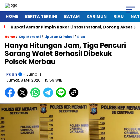
HOME
BERITA TERKINI
BATAM
KARIMUN
RIAU
NAT
Bupati Asmar Pimpin Rakor Lintas Instansi, Dorong Akses 
/
/
/
Home
Kep Meranti
Liputan Kriminal
Riau
Hanya Hitungan Jam, Tiga Pencuri
Sarang Walet Berhasil Dibekuk
Polsek Merbau
Paan
- Jurnalis
Jumat, 8 Mei 2026
- 15:59 WIB