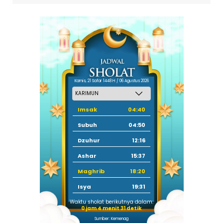
Kamis, 21 Safar 1448 H / 06 Agustus 2026
Imsak
04:40
Subuh
04:50
Dzuhur
12:16
Ashar
15:37
Maghrib
18:20
Isya
19:31
Waktu sholat berikutnya dalam:
0 jam 4 menit 29 detik
Sumber: Kemenag