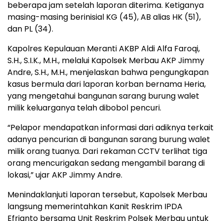
beberapa jam setelah laporan diterima. Ketiganya
masing-masing berinisial KG (45), AB alias HK (51),
dan PL (34).
Kapolres Kepulauan Meranti AKBP Aldi Alfa Faroqi,
S.H., S.I.K., M.H., melalui Kapolsek Merbau AKP Jimmy
Andre, S.H., M.H., menjelaskan bahwa pengungkapan
kasus bermula dari laporan korban bernama Heria,
yang mengetahui bangunan sarang burung walet
milik keluarganya telah dibobol pencuri.
“Pelapor mendapatkan informasi dari adiknya terkait
adanya pencurian di bangunan sarang burung walet
milik orang tuanya. Dari rekaman CCTV terlihat tiga
orang mencurigakan sedang mengambil barang di
lokasi,” ujar AKP Jimmy Andre.
Menindaklanjuti laporan tersebut, Kapolsek Merbau
langsung memerintahkan Kanit Reskrim IPDA
Efrianto bersama Unit Reskrim Polsek Merbau untuk