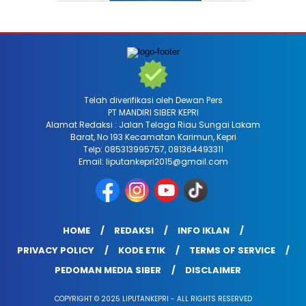
Telah diverifikasi oleh Dewan Pers
PT MANDIRI SIBER KEPRI
Alamat Redaksi : Jalan Telaga Riau Sungai Lakam
Barat, No 193 Kecamatan Karimun, Kepri
Telp: 085313995757, 081364493311
Email: liputankepri2015@gmail.com
HOME
REDAKSI
INFO IKLAN
PRIVACY POLICY
KODE ETIK
TERMS OF SERVICE
PEDOMAN MEDIA SIBER
DISCLAIMER
COPYRIGHT © 2025 LIPUTANKEPRI - ALL RIGHTS RESERVED