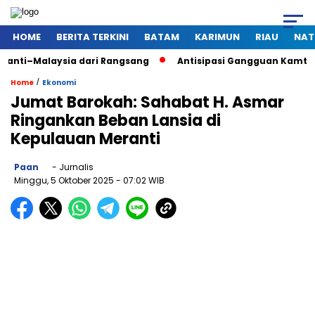
HOME
BERITA TERKINI
BATAM
KARIMUN
RIAU
NAT
ysia dari Rangsang
Antisipasi Gangguan Kamtibmas Saat Pe
/
Home
Ekonomi
Jumat Barokah: Sahabat H. Asmar
Ringankan Beban Lansia di
Kepulauan Meranti
Paan
- Jurnalis
Minggu, 5 Oktober 2025
- 07:02 WIB