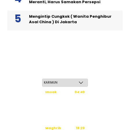
Meranti, Harus Samakan Persepsi
Mengintip Cungkok ( Wanita Penghibur
Asal China ) Di Jakarta
Jum'at, 22 Safar 1448 H / 07 Agustus 2026
Imsak
04:40
Subuh
04:50
Dzuhur
12:16
Ashar
15:36
Maghrib
18:20