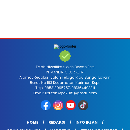
Isya
19:31
Tidak ada waktu sholat berikutnya hari ini.
Sumber: Kemenag
Telah diverifikasi oleh Dewan Pers
PT MANDIRI SIBER KEPRI
Alamat Redaksi : Jalan Telaga Riau Sungai Lakam
Barat, No 193 Kecamatan Karimun, Kepri
Telp: 085313995757, 081364493311
Email: liputankepri2015@gmail.com
HOME
REDAKSI
INFO IKLAN