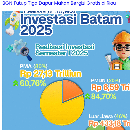
BGN Tutup Tiga Dapur Makan Bergizi Gratis di Riau