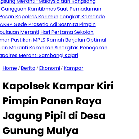
ranti–Malaysia dari Rangsang
uan Kamtibmas Saat Pemadaman
apolres Karimun
Tongkat Komando
e Prasetia Adi Sasmita Pimpin
eranti
Hari Pertama Sekolah,
ikan MPLS Ramah Berjalan Optimal
ti
Kokohkan Sinergitas Penegakan
ranti Sambangi Kajari
Home
Berita
Ekonomi
Kampar
/
/
/
Kapolsek Kampar Kiri
Pimpin Panen Raya
Jagung Pipil di Desa
Gunung Mulya