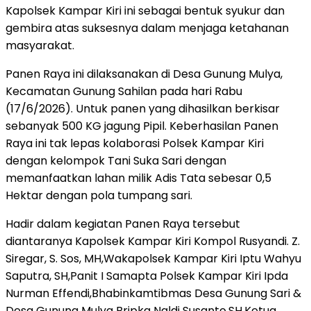
Kapolsek Kampar Kiri ini sebagai bentuk syukur dan
gembira atas suksesnya dalam menjaga ketahanan
masyarakat.
Panen Raya ini dilaksanakan di Desa Gunung Mulya,
Kecamatan Gunung Sahilan pada hari Rabu
(17/6/2026). Untuk panen yang dihasilkan berkisar
sebanyak 500 KG jagung Pipil. Keberhasilan Panen
Raya ini tak lepas kolaborasi Polsek Kampar Kiri
dengan kelompok Tani Suka Sari dengan
memanfaatkan lahan milik Adis Tata sebesar 0,5
Hektar dengan pola tumpang sari.
Hadir dalam kegiatan Panen Raya tersebut
diantaranya Kapolsek Kampar Kiri Kompol Rusyandi. Z.
Siregar, S. Sos, MH,Wakapolsek Kampar Kiri Iptu Wahyu
Saputra, SH,Panit I Samapta Polsek Kampar Kiri Ipda
Nurman Effendi,Bhabinkamtibmas Desa Gunung Sari &
Desa Gunung Mulya Bripka Naldi Susanto,SH,Ketua