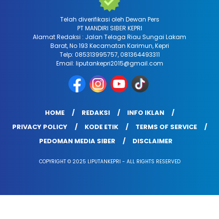
Telah diverifikasi oleh Dewan Pers
PT MANDIRI SIBER KEPRI
Alamat Redaksi : Jalan Telaga Riau Sungai Lakam
Barat, No 193 Kecamatan Karimun, Kepri
Telp: 085313995757, 081364493311
Email: liputankepri2015@gmail.com
HOME
REDAKSI
INFO IKLAN
PRIVACY POLICY
KODE ETIK
TERMS OF SERVICE
PEDOMAN MEDIA SIBER
DISCLAIMER
COPYRIGHT © 2025 LIPUTANKEPRI - ALL RIGHTS RESERVED