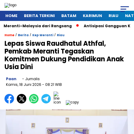
HOME
BERITA TERKINI
BATAM
KARIMUN
RIAU
NAT
Malaysia dari Rangsang
Antisipasi Gangguan Kamtibmas Saat
/
/
/
Home
Berita
Kep Meranti
Riau
Lepas Siswa Raudhatul Athfal,
Pemkab Meranti Tegaskan
Komitmen Dukung Pendidikan Anak
Usia Dini
Paan
- Jurnalis
Kamis, 18 Juni 2026
- 08:21 WIB