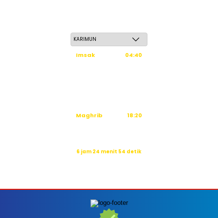
Sabtu, 23 Safar 1448 H / 08 Agustus 2026
Imsak
04:40
Subuh
04:50
Dzuhur
12:16
Ashar
15:36
Maghrib
18:20
Isya
19:31
Waktu sholat berikutnya dalam:
6 jam 24 menit 52 detik
Sumber: Kemenag