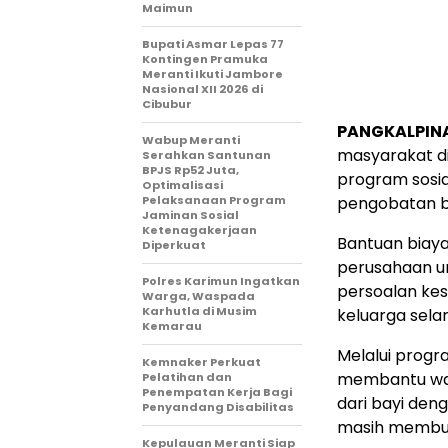
Maimun
Bupati Asmar Lepas 77
Kontingen Pramuka
Meranti Ikuti Jambore
Nasional XII 2026 di
Cibubur
PANGKALPIN
Wabup Meranti
masyarakat di
Serahkan Santunan
BPJS Rp52 Juta,
program sosi
Optimalisasi
Pelaksanaan Program
pengobatan b
Jaminan Sosial
Ketenagakerjaan
Bantuan biay
Diperkuat
perusahaan u
Polres Karimun Ingatkan
persoalan ke
Warga, Waspada
Karhutla di Musim
keluarga sela
Kemarau
Melalui progr
Kemnaker Perkuat
membantu war
Pelatihan dan
Penempatan Kerja Bagi
dari bayi den
Penyandang Disabilitas
masih membut
Kepulauan Meranti Siap