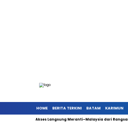
HOME
BERITA TERKINI
BATAM
KARIMUN
 Dorong Akses Langsung Meranti–Malaysia dari Rangsang
Ant