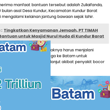
nerima manfaat bantuan tersebut adalah Zuliaifanda,
10 bulan asal Desa Kundur, Kecamatan Kundur Barat
i mengalami kelainan jantung bawaan sejak lahir.
:
Tingkatkan Kenyamanan Jemaah, PT TIMAH
Bantuan untuk Masjid Nurul Huda di Kundur Barat
nda, Zuljefri mengatakan anaknya harus menjalani
dan pengobatan rutin hingga ke Batam untuk
enanganan medis lebih lanjut akibat penyakit bocor
dialami anaknya.