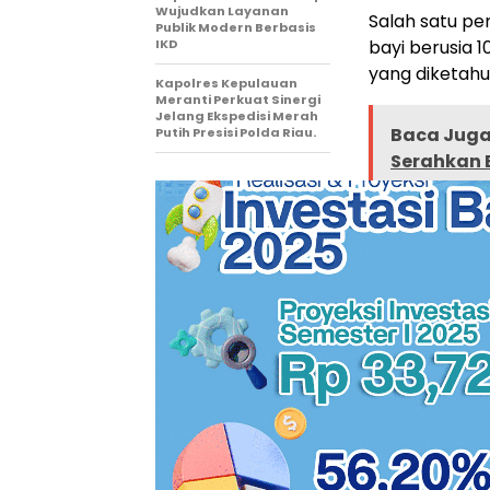
Wujudkan Layanan
Salah satu pe
Publik Modern Berbasis
IKD
bayi berusia 
yang diketahu
Kapolres Kepulauan
Meranti Perkuat Sinergi
Jelang Ekspedisi Merah
Baca Juga 
Putih Presisi Polda Riau.
Serahkan 
Ayah Zuliaifa
pemeriksaan 
mendapatkan p
jantung yang 