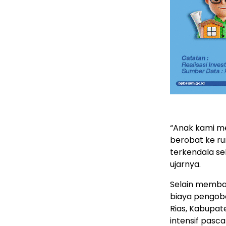
“Anak kami men
berobat ke ru
terkendala se
ujarnya.
Selain memba
biaya pengob
Rias, Kabupa
intensif pasc