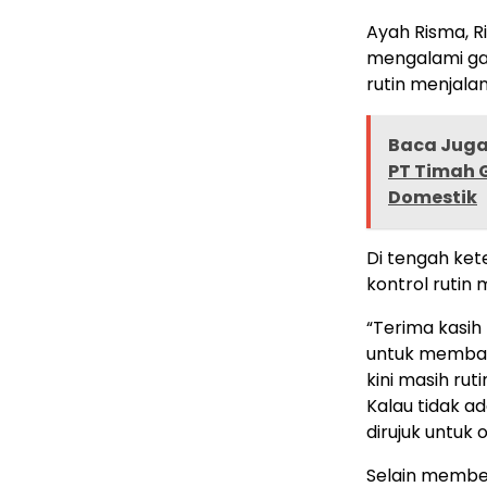
Ayah Risma, R
mengalami ga
rutin menjala
Baca Juga 
PT Timah 
Domestik
Di tengah ke
kontrol rutin 
“Terima kasih
untuk memban
kini masih ru
Kalau tidak 
dirujuk untuk 
Selain member