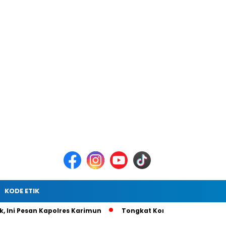
KODE ETIK
 Kapolres Karimun
Tongkat Komando Berganti, AKBP Gede Pr