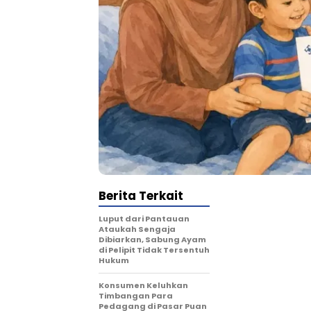
Berita Terkait
Luput dari Pantauan
Ataukah Sengaja
Dibiarkan, Sabung Ayam
di Pelipit Tidak Tersentuh
Hukum
Konsumen Keluhkan
Timbangan Para
Pedagang di Pasar Puan