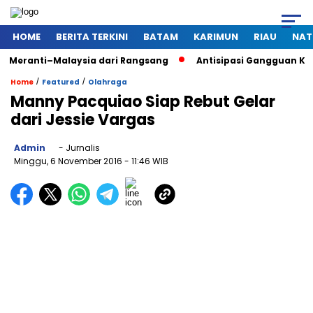
HOME
BERITA TERKINI
BATAM
KARIMUN
RIAU
NAT
Malaysia dari Rangsang
Antisipasi Gangguan Kamtibmas Saa
/
/
Home
Featured
Olahraga
Manny Pacquiao Siap Rebut Gelar
dari Jessie Vargas
Admin
- Jurnalis
Minggu, 6 November 2016
- 11:46 WIB