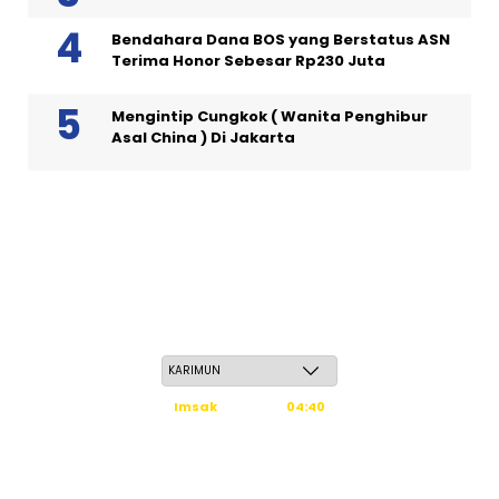
Bendahara Dana BOS yang Berstatus ASN
Terima Honor Sebesar Rp230 Juta
Mengintip Cungkok ( Wanita Penghibur
Asal China ) Di Jakarta
Sabtu, 23 Safar 1448 H / 08 Agustus 2026
Imsak
04:40
Subuh
04:50
Dzuhur
12:16