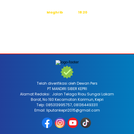
Ashar
15:36
Maghrib
18:20
Isya
19:31
Tidak ada waktu sholat berikutnya hari ini.
Sumber: Kemenag
Telah diverifikasi oleh Dewan Pers
PT MANDIRI SIBER KEPRI
Alamat Redaksi : Jalan Telaga Riau Sungai Lakam
Barat, No 193 Kecamatan Karimun, Kepri
Telp: 085313995757, 081364493311
Email: liputankepri2015@gmail.com