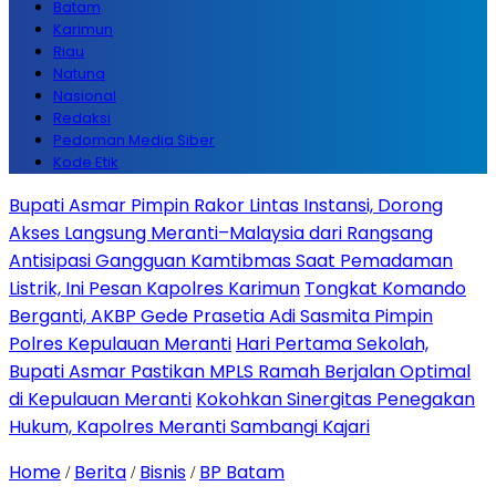
Batam
Karimun
Riau
Natuna
Nasional
Redaksi
Pedoman Media Siber
Kode Etik
Bupati Asmar Pimpin Rakor Lintas Instansi, Dorong
Akses Langsung Meranti–Malaysia dari Rangsang
Antisipasi Gangguan Kamtibmas Saat Pemadaman
Listrik, Ini Pesan Kapolres Karimun
Tongkat Komando
Berganti, AKBP Gede Prasetia Adi Sasmita Pimpin
Polres Kepulauan Meranti
Hari Pertama Sekolah,
Bupati Asmar Pastikan MPLS Ramah Berjalan Optimal
di Kepulauan Meranti
Kokohkan Sinergitas Penegakan
Hukum, Kapolres Meranti Sambangi Kajari
Home
Berita
Bisnis
BP Batam
/
/
/