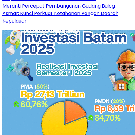
Meranti Percepat Pembangunan Gudang Bulog,
Asmar: Kunci Perkuat Ketahanan Pangan Daerah
Kepulauan