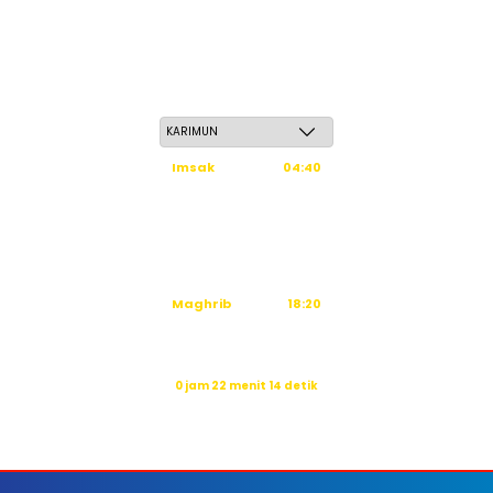
Ahad, 24 Safar 1448 H / 09 Agustus 2026
Imsak
04:40
Subuh
04:50
Dzuhur
12:16
Ashar
15:36
Maghrib
18:20
Isya
19:31
Waktu sholat berikutnya dalam:
0 jam 22 menit 12 detik
Sumber: Kemenag