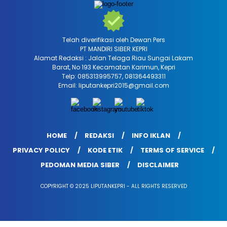
Telah diverifikasi oleh Dewan Pers
PT MANDIRI SIBER KEPRI
Alamat Redaksi : Jalan Telaga Riau Sungai Lakam
Barat, No 193 Kecamatan Karimun, Kepri
Telp: 085313995757, 081364493311
Email: liputankepri2015@gmail.com
HOME
REDAKSI
INFO IKLAN
PRIVACY POLICY
KODE ETIK
TERMS OF SERVICE
PEDOMAN MEDIA SIBER
DISCLAIMER
COPYRIGHT © 2025 LIPUTANKEPRI - ALL RIGHTS RESERVED