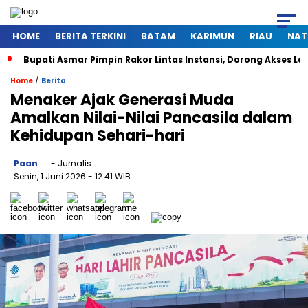
HOME
BERITA TERKINI
BATAM
KARIMUN
RIAU
NAT
Bupati Asmar Pimpin Rakor Lintas Instansi, Dorong Akses 
/
Home
Berita
Menaker Ajak Generasi Muda
Amalkan Nilai-Nilai Pancasila dalam
Kehidupan Sehari-hari
Paan
- Jurnalis
Senin, 1 Juni 2026
- 12:41 WIB