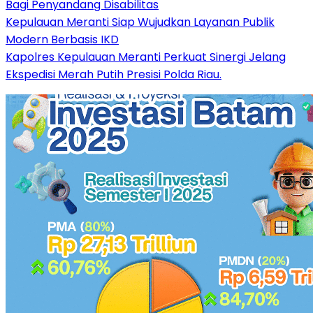
Bagi Penyandang Disabilitas
Kepulauan Meranti Siap Wujudkan Layanan Publik
Modern Berbasis IKD
Kapolres Kepulauan Meranti Perkuat Sinergi Jelang
Ekspedisi Merah Putih Presisi Polda Riau.