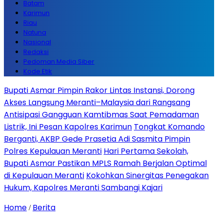
Batam
Karimun
Riau
Natuna
Nasional
Redaksi
Pedoman Media Siber
Kode Etik
Bupati Asmar Pimpin Rakor Lintas Instansi, Dorong
Akses Langsung Meranti–Malaysia dari Rangsang
Antisipasi Gangguan Kamtibmas Saat Pemadaman
Listrik, Ini Pesan Kapolres Karimun
Tongkat Komando
Berganti, AKBP Gede Prasetia Adi Sasmita Pimpin
Polres Kepulauan Meranti
Hari Pertama Sekolah,
Bupati Asmar Pastikan MPLS Ramah Berjalan Optimal
di Kepulauan Meranti
Kokohkan Sinergitas Penegakan
Hukum, Kapolres Meranti Sambangi Kajari
Home
Berita
/