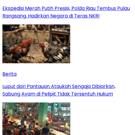
Ekspedisi Merah Putih Presisi, Polda Riau Tembus Pulau
Rangsang, Hadirkan Negara di Teras NKRI
Berita
Luput dari Pantauan Ataukah Sengaja Dibiarkan,
Sabung Ayam di Pelipit Tidak Tersentuh Hukum