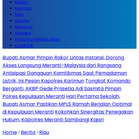
Batam
Karimun
Riau
Natuna
Nasional
Redaksi
Pedoman Media Siber
Kode Etik
Bupati Asmar Pimpin Rakor Lintas Instansi, Dorong
Akses Langsung Meranti–Malaysia dari Rangsang
Antisipasi Gangguan Kamtibmas Saat Pemadaman
Listrik, Ini Pesan Kapolres Karimun
Tongkat Komando
Berganti, AKBP Gede Prasetia Adi Sasmita Pimpin
Polres Kepulauan Meranti
Hari Pertama Sekolah,
Bupati Asmar Pastikan MPLS Ramah Berjalan Optimal
di Kepulauan Meranti
Kokohkan Sinergitas Penegakan
Hukum, Kapolres Meranti Sambangi Kajari
Home
Berita
Riau
/
/