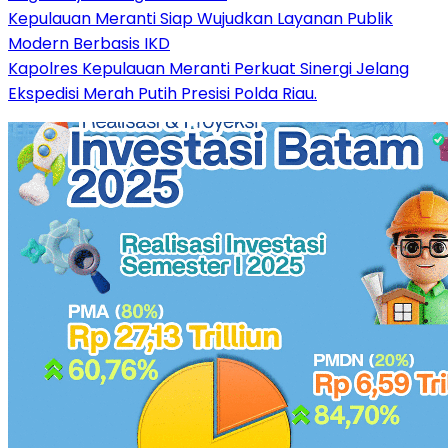
Kepulauan Meranti Siap Wujudkan Layanan Publik
Modern Berbasis IKD
Kapolres Kepulauan Meranti Perkuat Sinergi Jelang
Ekspedisi Merah Putih Presisi Polda Riau.