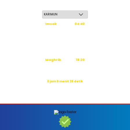
Ahad, 24 Safar 1448 H / 09 Agustus 2026
Imsak
04:40
Subuh
04:50
Dzuhur
12:16
Ashar
15:36
Maghrib
18:20
Isya
19:31
Waktu sholat berikutnya dalam:
0 jam 9 menit 37 detik
Sumber: Kemenag