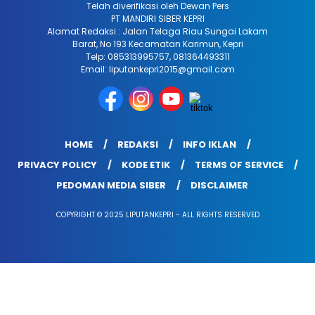
Telah diverifikasi oleh Dewan Pers
PT MANDIRI SIBER KEPRI
Alamat Redaksi : Jalan Telaga Riau Sungai Lakam
Barat, No 193 Kecamatan Karimun, Kepri
Telp: 085313995757, 081364493311
Email: liputankepri2015@gmail.com
HOME
REDAKSI
INFO IKLAN
PRIVACY POLICY
KODE ETIK
TERMS OF SERVICE
PEDOMAN MEDIA SIBER
DISCLAIMER
COPYRIGHT © 2025 LIPUTANKEPRI - ALL RIGHTS RESERVED