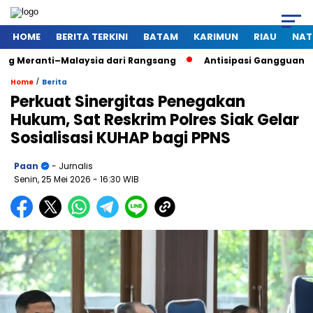
HOME
BERITA TERKINI
BATAM
KARIMUN
RIAU
NAT
ti–Malaysia dari Rangsang
Antisipasi Gangguan Kamtibmas 
/
Home
Berita
Perkuat Sinergitas Penegakan
Hukum, Sat Reskrim Polres Siak Gelar
Sosialisasi KUHAP bagi PPNS
Paan
- Jurnalis
Senin, 25 Mei 2026
- 16:30 WIB