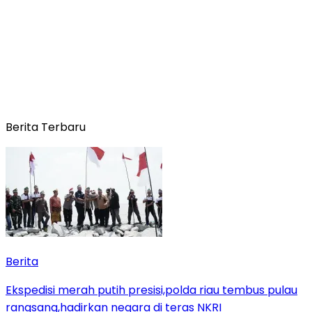
Berita Terbaru
Berita
Ekspedisi merah putih presisi,polda riau tembus pulau
rangsang,hadirkan negara di teras NKRI