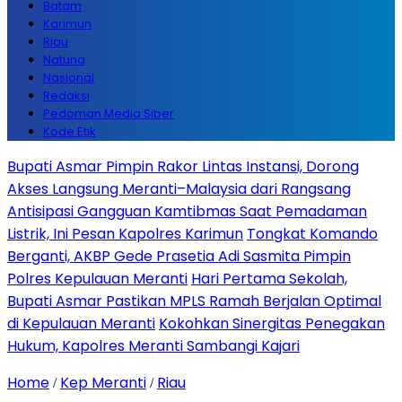
Batam
Karimun
Riau
Natuna
Nasional
Redaksi
Pedoman Media Siber
Kode Etik
Bupati Asmar Pimpin Rakor Lintas Instansi, Dorong
Akses Langsung Meranti–Malaysia dari Rangsang
Antisipasi Gangguan Kamtibmas Saat Pemadaman
Listrik, Ini Pesan Kapolres Karimun
Tongkat Komando
Berganti, AKBP Gede Prasetia Adi Sasmita Pimpin
Polres Kepulauan Meranti
Hari Pertama Sekolah,
Bupati Asmar Pastikan MPLS Ramah Berjalan Optimal
di Kepulauan Meranti
Kokohkan Sinergitas Penegakan
Hukum, Kapolres Meranti Sambangi Kajari
Home
Kep Meranti
Riau
/
/