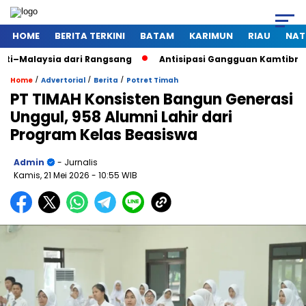
HOME
BERITA TERKINI
BATAM
KARIMUN
RIAU
NAT
a dari Rangsang
Antisipasi Gangguan Kamtibmas Saat Pemad
/
/
/
Home
Advertorial
Berita
Potret Timah
PT TIMAH Konsisten Bangun Generasi
Unggul, 958 Alumni Lahir dari
Program Kelas Beasiswa
Admin
- Jurnalis
Kamis, 21 Mei 2026
- 10:55 WIB