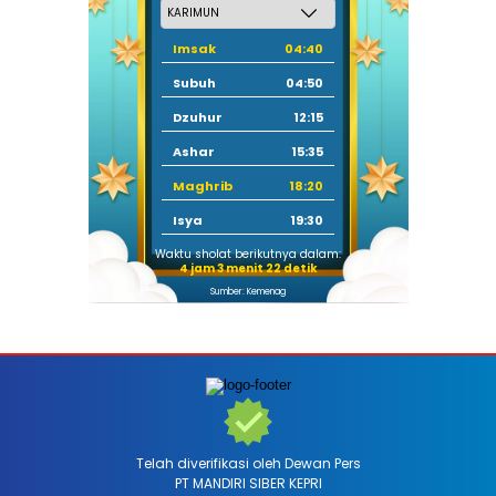
Imsak
04:40
Subuh
04:50
Dzuhur
12:15
Ashar
15:35
Maghrib
18:20
Isya
19:30
Waktu sholat berikutnya dalam:
4 jam 3 menit 20 detik
Sumber: Kemenag
Telah diverifikasi oleh Dewan Pers
PT MANDIRI SIBER KEPRI