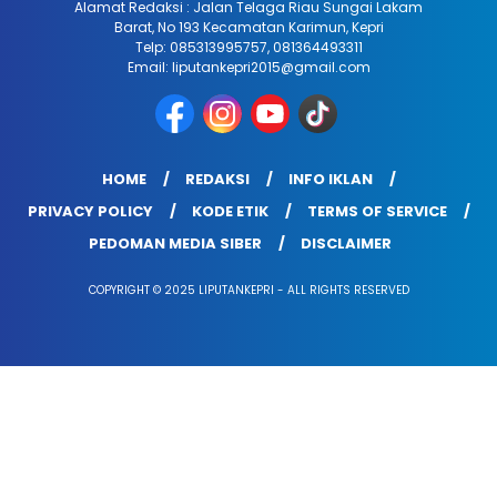
Alamat Redaksi : Jalan Telaga Riau Sungai Lakam
Barat, No 193 Kecamatan Karimun, Kepri
Telp: 085313995757, 081364493311
Email: liputankepri2015@gmail.com
HOME
REDAKSI
INFO IKLAN
PRIVACY POLICY
KODE ETIK
TERMS OF SERVICE
PEDOMAN MEDIA SIBER
DISCLAIMER
COPYRIGHT © 2025 LIPUTANKEPRI - ALL RIGHTS RESERVED