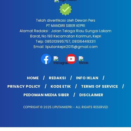
Telah diverifikasi oleh Dewan Pers
PT MANDIRI SIBER KEPRI
Alamat Redaksi : Jalan Telaga Riau Sungai Lakam
Barat, No 193 Kecamatan Karimun, Kepri
Telp: 085313995757, 081364493311
Email: liputankepri2015@gmail.com
HOME
REDAKSI
INFO IKLAN
PRIVACY POLICY
KODE ETIK
TERMS OF SERVICE
PEDOMAN MEDIA SIBER
DISCLAIMER
COPYRIGHT © 2025 LIPUTANKEPRI - ALL RIGHTS RESERVED