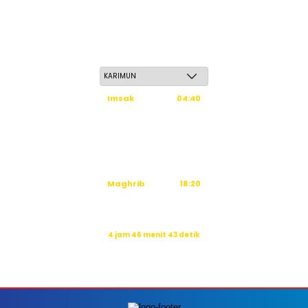
Sabtu, 23 Safar 1448 H / 08 Agustus 2026
Imsak
04:40
Subuh
04:50
Dzuhur
12:16
Ashar
15:36
Maghrib
18:20
Isya
19:31
Waktu sholat berikutnya dalam:
4 jam 46 menit 41 detik
Sumber: Kemenag