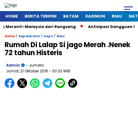
HOME
BERITA TERKINI
BATAM
KARIMUN
RIAU
NAT
i–Malaysia dari Rangsang
Antisipasi Gangguan Kamtibmas Sa
/
/
/
Home
Kep Meranti
Kepri
Riau
Rumah Di Lalap Si jago Merah .Nenek
72 tahun Histeris
Admin
- Jurnalis
Jumat, 21 Oktober 2016
- 00:33 WIB