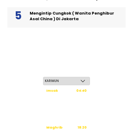
Mengintip Cungkok ( Wanita Penghibur
Asal China ) Di Jakarta
Jum'at, 22 Safar 1448 H / 07 Agustus 2026
Imsak
04:40
Subuh
04:50
Dzuhur
12:16
Ashar
15:36
Maghrib
18:20