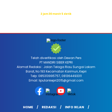
Isya
19:31
Waktu sholat berikutnya dalam:
2 jam 30 menit 3 detik
Sumber: Kemenag
Telah diverifikasi oleh Dewan Pers
PT MANDIRI SIBER KEPRI
Alamat Redaksi : Jalan Telaga Riau Sungai Lakam
Barat, No 193 Kecamatan Karimun, Kepri
Telp: 085313995757, 081364493311
Email: liputankepri2015@gmail.com
HOME
REDAKSI
INFO IKLAN