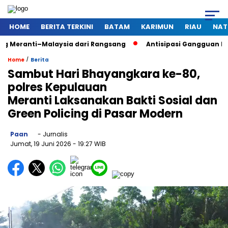
HOME
BERITA TERKINI
BATAM
KARIMUN
RIAU
NAT
–Malaysia dari Rangsang
Antisipasi Gangguan Kamtibmas Saa
/
Home
Berita
Sambut Hari Bhayangkara ke-80,
polres Kepulauan
Meranti Laksanakan Bakti Sosial dan
Green Policing di Pasar Modern
Paan
- Jurnalis
Jumat, 19 Juni 2026
- 19:27 WIB