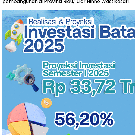
pembangunan di Provinsi Riau,” ujar Ninno Wastikasari.