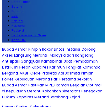
Berita Terkini
Batam
Karimun
Riau
Natuna
Nasional
Redaksi
Pedoman Media Siber
Kode Etik
Bupati Asmar Pimpin Rakor Lintas Instansi, Dorong
Akses Langsung Meranti–Malaysia dari Rangsang
Antisipasi Gangguan Kamtibmas Saat Pemadaman
Listrik, Ini Pesan Kapolres Karimun
Tongkat Komando
Berganti, AKBP Gede Prasetia Adi Sasmita Pimpin
Polres Kepulauan Meranti
Hari Pertama Sekolah,
Bupati Asmar Pastikan MPLS Ramah Berjalan Optimal
di Kepulauan Meranti
Kokohkan Sinergitas Penegakan
Hukum, Kapolres Meranti Sambangi Kajari
Home
Berita
Pekanbaru
/
/