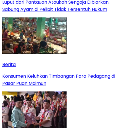
Luput dari Pantauan Ataukah Sengaja Dibiarkan,
Sabung Ayam di Pelipit Tidak Tersentuh Hukum
Berita
Konsumen Keluhkan Timbangan Para Pedagang di
Pasar Puan Maimun