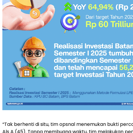
“Tak berhenti di situ, tim opsnal menemukan bukti perc
Als A (45). Tanpa membuang waktu, tim melakukan pen