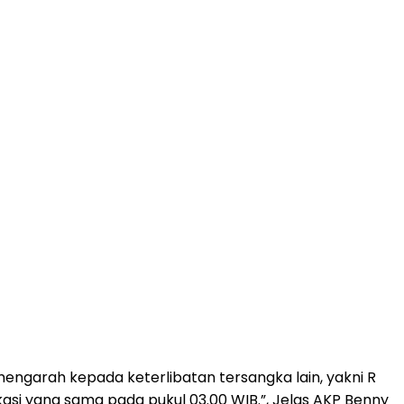
mengarah kepada keterlibatan tersangka lain, yakni R
i yang sama pada pukul 03.00 WIB.”, Jelas AKP Benny