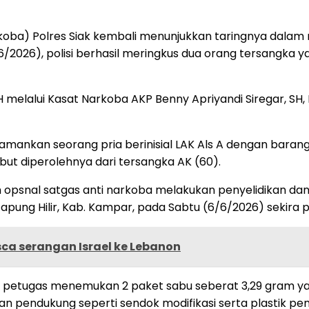
rkoba) Polres Siak kembali menunjukkan taringnya dala
026), polisi berhasil meringkus dua orang tersangka y
 MH melalui Kasat Narkoba AKP Benny Apriyandi Siregar, 
mankan seorang pria berinisial LAK Als A dengan barang b
ut diperolehnya dari tersangka AK (60).
 tim opsnal satgas anti narkoba melakukan penyelidika
Tapung Hilir, Kab. Kampar, pada Sabtu (6/6/2026) sekira 
sca serangan Israel ke Lebanon
, petugas menemukan 2 paket sabu seberat 3,29 gram yan
latan pendukung seperti sendok modifikasi serta plastik