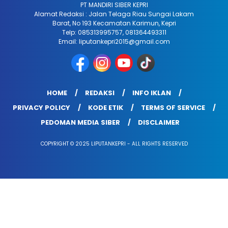
PT MANDIRI SIBER KEPRI
Alamat Redaksi : Jalan Telaga Riau Sungai Lakam
Barat, No 193 Kecamatan Karimun, Kepri
Telp: 085313995757, 081364493311
Email: liputankepri2015@gmail.com
HOME
REDAKSI
INFO IKLAN
PRIVACY POLICY
KODE ETIK
TERMS OF SERVICE
PEDOMAN MEDIA SIBER
DISCLAIMER
COPYRIGHT © 2025 LIPUTANKEPRI - ALL RIGHTS RESERVED