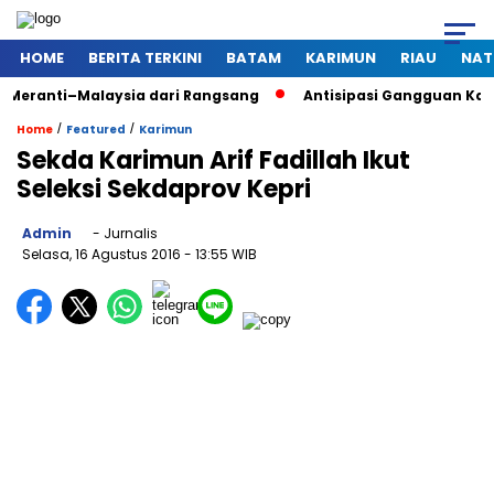
HOME
BERITA TERKINI
BATAM
KARIMUN
RIAU
NAT
alaysia dari Rangsang
Antisipasi Gangguan Kamtibmas Saat
/
/
Home
Featured
Karimun
Sekda Karimun Arif Fadillah Ikut
Seleksi Sekdaprov Kepri
Admin
- Jurnalis
Selasa, 16 Agustus 2016
- 13:55 WIB