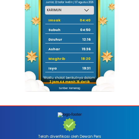
Jum'at, 22 Safar 1448 H / 07 Agustus 2026
Imsak
04:40
Subuh
04:50
Dzuhur
12:16
Ashar
15:36
Maghrib
18:20
Isya
19:31
Waktu sholat berikutnya dalam:
2 jam 44 menit 14 detik
Sumber: Kemenag
Telah diverifikasi oleh Dewan Pers